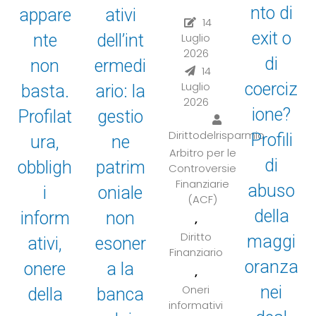
nto di
appare
ativi
14
exit o
Luglio
nte
dell’int
2026
di
non
ermedi
14
Luglio
coerciz
basta.
ario: la
2026
ione?
Profilat
gestio
Dirittodelrisparmio
Profili
ura,
ne
Arbitro per le
di
obbligh
patrim
Controversie
Finanziarie
abuso
i
oniale
(ACF)
della
inform
non
,
Diritto
maggi
ativi,
esoner
Finanziario
oranza
onere
a la
,
Oneri
nei
della
banca
informativi