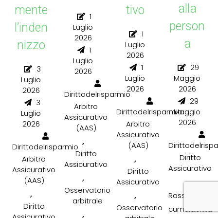
alla
mente
tivo
1
person
l’inden
Luglio
1
2026
a
nizzo
Luglio
1
2026
Luglio
1
29
3
2026
Luglio
Maggio
Luglio
2026
2026
2026
Dirittodelrisparmio
29
3
Arbitro
Dirittodelrisparmio
Maggio
Luglio
Assicurativo
2026
2026
Arbitro
(AAS)
Assicurativo
,
(AAS)
Dirittodelrisp
Dirittodelrisparmio
Diritto
Diritto
,
Arbitro
Assicurativo
Assicurativo
Assicurativo
Diritto
,
(AAS)
,
Assicurativo
Osservatorio
,
,
Rassegna
arbitrale
Diritto
Osservatorio
cumulabilità
,
Assicurativo