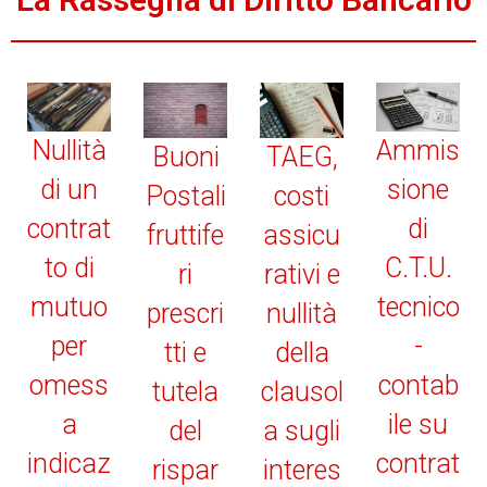
Nullità
Ammis
Buoni
TAEG,
di un
sione
Postali
costi
contrat
di
fruttife
assicu
to di
C.T.U.
ri
rativi e
mutuo
tecnico
prescri
nullità
per
-
tti e
della
omess
contab
tutela
clausol
a
ile su
del
a sugli
indicaz
contrat
rispar
interes