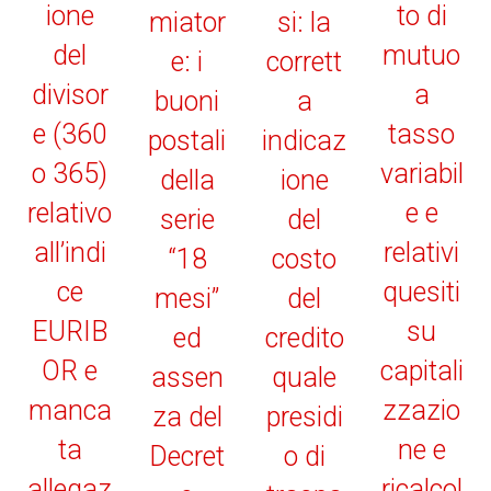
ione
to di
miator
si: la
del
mutuo
e: i
corrett
divisor
a
buoni
a
e (360
tasso
postali
indicaz
o 365)
variabil
della
ione
relativo
e e
serie
del
all’indi
relativi
“18
costo
ce
quesiti
mesi”
del
EURIB
su
ed
credito
OR e
capitali
assen
quale
manca
zzazio
za del
presidi
ta
ne e
Decret
o di
allegaz
ricalcol