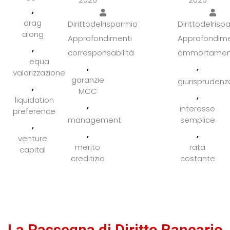
,
drag
Dirittodelrisparmio
Dirittodelrisp
along
Approfondimenti
Approfondime
,
corresponsabilità
ammortamen
equa
,
,
valorizzazione
garanzie
giurisprudenz
,
MCC
,
liquidation
,
interesse
preference
management
semplice
,
,
,
venture
merito
rata
capital
creditizio
costante
La Rassegna di Diritto Bancario