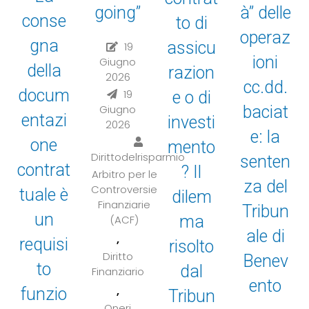
going”
à” delle
conse
to di
operaz
gna
assicu
19
ioni
Giugno
della
razion
2026
cc.dd.
docum
19
e o di
Giugno
baciat
entazi
investi
2026
e: la
one
mento
Dirittodelrisparmio
senten
contrat
? Il
Arbitro per le
za del
Controversie
tuale è
dilem
Finanziarie
Tribun
un
ma
(ACF)
ale di
,
requisi
risolto
Diritto
Benev
to
dal
Finanziario
ento
,
funzio
Tribun
Oneri