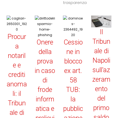
trasparenza
Il
Procur
Tribun
Onere
Cessio
a
ale di
della
ne in
notaril
Napoli
prova
blocco
e e
sull’az
in caso
ex art.
crediti
zeram
di
58
anoma
ento
frode
TUB:
li: il
del
inform
la
Tribun
primo
atica e
pubblic
ale di
saldo