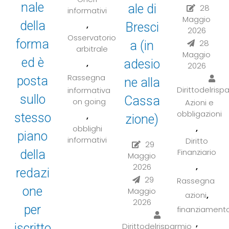
nale
ale di
28
informativi
Maggio
della
,
Bresci
2026
Osservatorio
forma
28
a (in
arbitrale
Maggio
ed è
adesio
,
2026
Rassegna
posta
ne alla
Dirittodelrisp
informativa
sullo
Cassa
on going
Azioni e
obbligazioni
,
stesso
zione)
,
obblighi
piano
informativi
Diritto
29
Finanziario
della
Maggio
,
2026
redazi
29
Rassegna
one
Maggio
,
azioni
2026
per
finanziament
,
iscritto
Dirittodelrisparmio