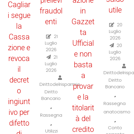
prelievi
azione
Cagliar
utile
fraudol
in
i segue
enti
Gazzet
20
la
ta
Luglio
Cassa
21
2026
Ufficial
Luglio
20
zione e
2026
Luglio
e non
21
revoca
2026
Luglio
basta
il
2026
Dirittodelrisp
a
decret
Diritto
Dirittodelrisparmio
provar
Bancario
o
Diritto
,
e la
Bancario
ingiunt
Rassegna
,
titolarit
ivo per
anatocismo
Rassegna
à del
,
difetto
,
Conto
credito
Utilizzi
di