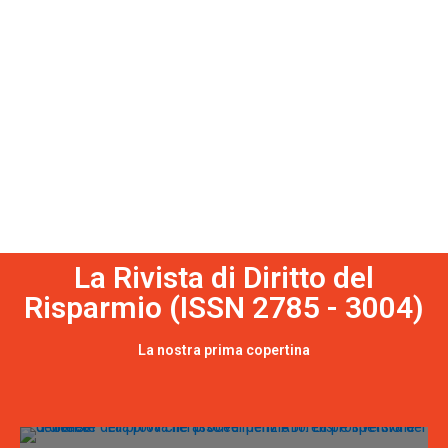
La Rivista di Diritto del
Risparmio (ISSN 2785 - 3004)
La nostra prima copertina