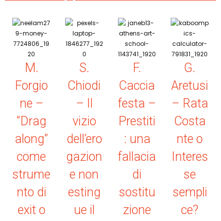
M.
S.
F.
G.
Forgio
Chiodi
Caccia
Aretusi
ne –
– Il
festa –
– Rata
“Drag
vizio
Prestiti
Costa
along”
dell’ero
: una
nte o
come
gazion
fallacia
Interes
strume
e non
di
se
nto di
esting
sostitu
sempli
exit o
ue il
zione
ce?