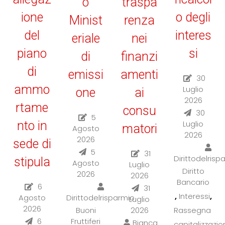
o
traspa
ione
o degli
Minist
renza
del
interes
eriale
nei
piano
si
di
finanzi
di
emissi
amenti
30
ammo
Luglio
one
ai
2026
rtame
consu
30
5
nto in
Luglio
matori
Agosto
2026
2026
sede di
5
31
Dirittodelrisp
stipula
Agosto
Luglio
Diritto
2026
2026
Bancario
6
31
,
,
Interessi
Agosto
Dirittodelrisparmio
Luglio
2026
Buoni
2026
Rassegna
6
Fruttiferi
Bianca
capitalizzazi