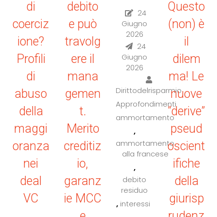
di
debito
Questo
24
coerciz
e può
(non) è
Giugno
2026
ione?
travolg
il
24
Profili
ere il
Giugno
dilem
2026
di
mana
ma! Le
Dirittodelrisparmio
abuso
gemen
nuove
Approfondimenti
della
t.
“derive”
ammortamento
maggi
Merito
pseud
,
ammortamento
oranza
creditiz
oscient
alla francese
nei
io,
ifiche
,
deal
garanz
della
debito
residuo
VC
ie MCC
giurisp
,
interessi
e
rudenz