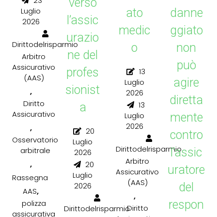
23
verso
Luglio
ato
danne
l’assic
2026
medic
ggiato
urazio
Dirittodelrisparmio
o
non
ne del
Arbitro
può
Assicurativo
profes
13
(AAS)
agire
Luglio
sionist
,
2026
diretta
Diritto
13
a
Assicurativo
Luglio
mente
2026
,
20
contro
Osservatorio
Luglio
Dirittodelrisparmio
arbitrale
l’assic
2026
Arbitro
,
20
uratore
Assicurativo
Luglio
Rassegna
(AAS)
del
2026
,
AAS
,
respon
polizza
Diritto
Dirittodelrisparmio
assicurativa