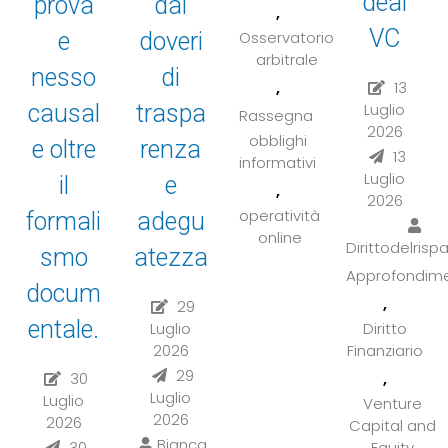
deal
prova
dai
,
VC
Osservatorio
e
doveri
arbitrale
nesso
di
,
13
Luglio
causal
traspa
Rassegna
2026
obblighi
e oltre
renza
13
informativi
Luglio
il
e
,
2026
operatività
formali
adegu
online
Dirittodelrisp
smo
atezza
Approfondime
docum
,
29
entale.
Diritto
Luglio
Finanziario
2026
29
,
30
Luglio
Luglio
Venture
2026
2026
Capital and
Bianca
Equity
30