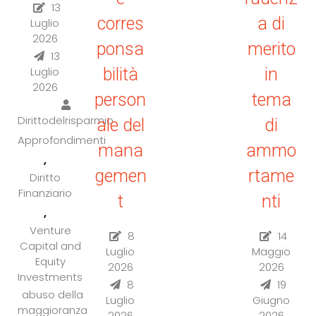
13
corres
a di
Luglio
2026
ponsa
merito
13
Luglio
bilità
in
2026
person
tema
Dirittodelrisparmio
ale del
di
Approfondimenti
mana
ammo
,
gemen
rtame
Diritto
Finanziario
t
nti
,
Venture
8
14
Capital and
Luglio
Maggio
Equity
2026
2026
Investments
8
19
abuso della
Luglio
Giugno
maggioranza
2026
2026