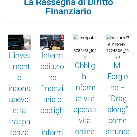
La Rassegna di Diritto
Finanziario
L’inves
Interm
Obblig
M.
timent
ediazio
hi
Forgio
o
ne
inform
ne –
incons
finanzi
ativi e
“Drag
apevol
aria e
operati
along”
e: la
obbligh
vità
come
traspa
i
online
strume
renza
inform