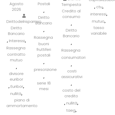
Agosto
Postali
Tempesta
,
,
ctu
2026
,
Credito al
,
interessi
consumo
Diritto
,
mutuo
Dirittodelrisparmio
Bancario
,
tasso
Diritto
,
Diritto
variabile
Bancario
Bancario
Rassegna
,
,
Interessi
,
buoni
Rassegna
fruttiferi
Rassegna
contratto
postali
consumatori
mutuo
,
,
,
prescrizione
costi
divisore
,
assicurativi
euribor
serie 18
,
,
,
Euribor
mesi
costo del
,
nullità
credito
piano di
,
,
nullità
ammortamento
,
taeg