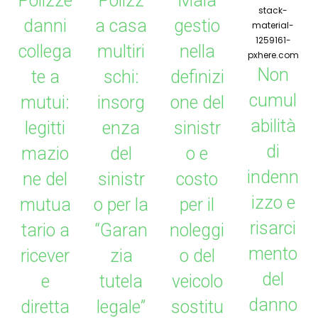
Polizze
Polizz
Mala
danni
a casa
gestio
collega
multiri
nella
Non
te a
schi:
definizi
cumul
mutui:
insorg
one del
abilità
legitti
enza
sinistr
di
mazio
del
o e
indenn
ne del
sinistr
costo
izzo e
mutua
o per la
per il
risarci
tario a
“Garan
noleggi
mento
ricever
zia
o del
del
e
tutela
veicolo
danno
diretta
legale”
sostitu