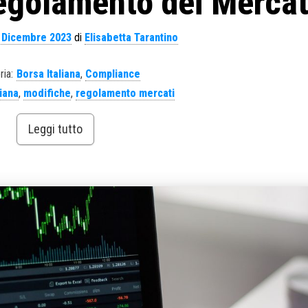
egolamento dei Mercat
 Dicembre 2023
di
Elisabetta Tarantino
ria:
Borsa Italiana
,
Compliance
liana
,
modifiche
,
regolamento mercati
Leggi tutto