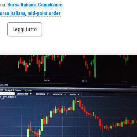
ria:
Borsa Italiana
,
Compliance
orsa italiana
,
mid-point order
Leggi tutto