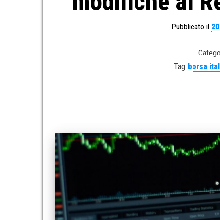
modifiche al R
Pubblicato il
20
Catego
Tag
borsa ita