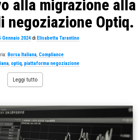
vo alla migrazione alla
i negoziazione Optiq.
5 Gennaio 2024
di
Elisabetta Tarantino
ria:
Borsa Italiana
,
Compliance
liana
,
optiq
,
piattaforma negoziazione
Leggi tutto