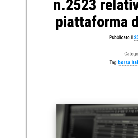
n.2523 relati
piattaforma d
Pubblicato il
2
Catego
Tag
borsa ita