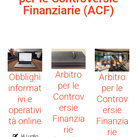
Finanziarie (ACF)
Arbitro
Obblighi
Arbitro
per le
informat
per le
Controv
ivi e
Controv
ersie
operativi
ersie
Finanzia
tà online
Finanzia
rie
rie
14 Luglio