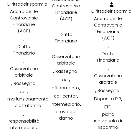
Dirittodelrisparmio
Controversie
Dirittodelrisparmio
Arbitro per le
Finanziarie
Controversie
Arbitro per le
(ACF)
Finanziarie
Controversie
,
(ACF)
Finanziarie
Diritto
(ACF)
,
Finanziario
,
Diritto
,
Finanziario
Diritto
Osservatorio
Finanziario
,
arbitrale
,
Osservatorio
,
Rassegna
arbitrale
Osservatorio
,
acf
arbitrale
,
Rassegna
,
affidamento
,
Rassegna
,
acf
,
call center
,
Deposito PIR
malfunzionamento
,
intermediario
piattaforma
,
ETF
prova del
,
piano
danno
individuale di
responsabilità
risparmio
intermediario