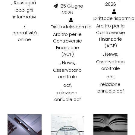
,
Rassegna
2026
25 Giugno
obblighi
2026
informativi
Dirittodelrisparmio
,
Arbitro per le
Dirittodelrisparmio
Controversie
operatività
Arbitro per le
Finanziarie
online
Controversie
(ACF)
Finanziarie
,
,
(ACF)
News
Osservatorio
,
,
News
arbitrale
Osservatorio
,
arbitrale
acf
relazione
,
acf
annuale acf
relazione
annuale acf