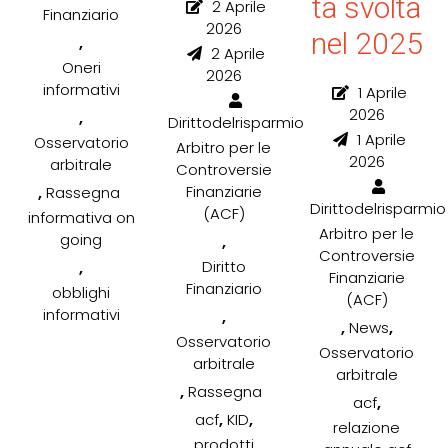
tà svolta
2 Aprile
Finanziario
2026
nel 2025
,
2 Aprile
Oneri
2026
informativi
1 Aprile
2026
,
Dirittodelrisparmio
1 Aprile
Osservatorio
Arbitro per le
2026
arbitrale
Controversie
,
Finanziarie
Rassegna
Dirittodelrisparmio
(ACF)
informativa on
Arbitro per le
going
,
Controversie
,
Diritto
Finanziarie
Finanziario
obblighi
(ACF)
informativi
,
,
,
News
Osservatorio
Osservatorio
arbitrale
arbitrale
,
Rassegna
,
acf
,
,
acf
KID
relazione
prodotti