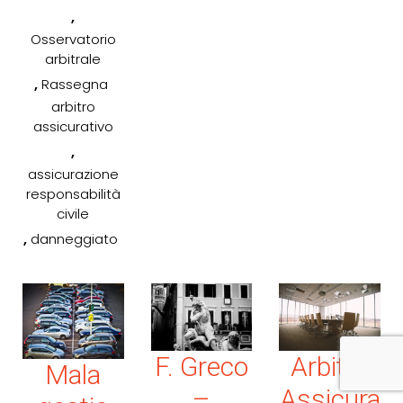
,
Osservatorio
arbitrale
,
Rassegna
arbitro
assicurativo
,
assicurazione
responsabilità
civile
,
danneggiato
F. Greco
Arbitro
Mala
–
Assicura