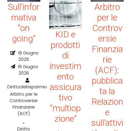
Sull’infor
Arbitro
mativa
per le
“on
Controv
KID e
going”
ersie
prodotti
Finanzia
19 Giugno
di
rie
2026
investim
19 Giugno
(ACF):
2026
ento
pubblica
assicura
Dirittodelrisparmio
ta la
Arbitro per le
tivo
Relazion
Controversie
“multiop
Finanziarie
e
(ACF)
zione”
sull’attivi
,
Diritto