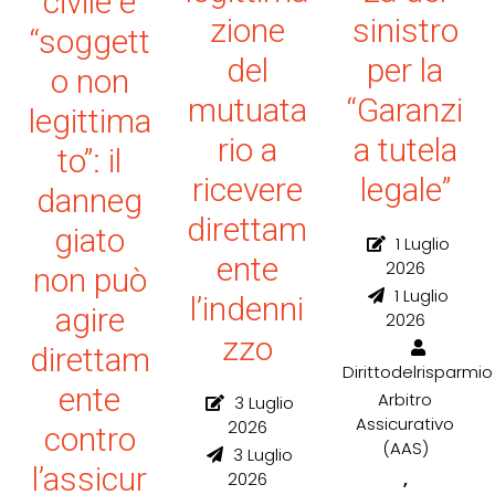
civile e
zione
sinistro
“soggett
del
per la
o non
mutuata
“Garanzi
legittima
rio a
a tutela
to”: il
ricevere
legale”
danneg
direttam
giato
1 Luglio
ente
2026
non può
1 Luglio
l’indenni
agire
2026
zzo
direttam
Dirittodelrisparmio
ente
Arbitro
3 Luglio
Assicurativo
2026
contro
(AAS)
3 Luglio
l’assicur
,
2026