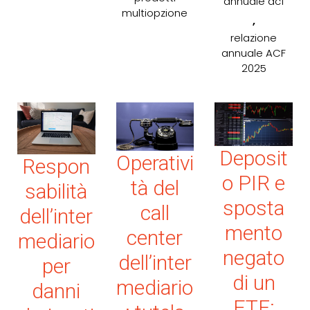
annuale acf
multiopzione
,
relazione
annuale ACF
2025
Deposit
Operativi
Respon
o PIR e
tà del
sabilità
sposta
call
dell’inter
mento
center
mediario
negato
dell’inter
per
di un
mediario
danni
ETF: