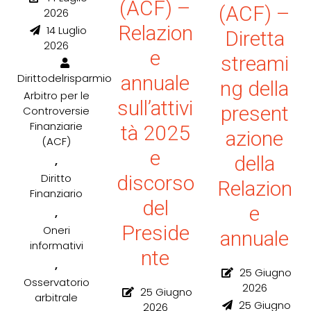
(ACF) –
(ACF) –
2026
Relazion
14 Luglio
Diretta
2026
e
streami
annuale
Dirittodelrisparmio
ng della
Arbitro per le
sull’attivi
present
Controversie
Finanziarie
tà 2025
azione
(ACF)
e
della
,
discorso
Diritto
Relazion
Finanziario
del
e
,
Preside
Oneri
annuale
informativi
nte
,
25 Giugno
Osservatorio
2026
25 Giugno
arbitrale
25 Giugno
2026