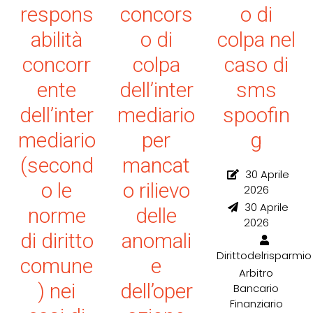
respons
concors
o di
abilità
o di
colpa nel
concorr
colpa
caso di
ente
dell’inter
sms
dell’inter
mediario
spoofin
mediario
per
g
(second
mancat
30 Aprile
o le
o rilievo
2026
30 Aprile
norme
delle
2026
di diritto
anomali
Dirittodelrisparmio
comune
e
Arbitro
) nei
dell’oper
Bancario
Finanziario