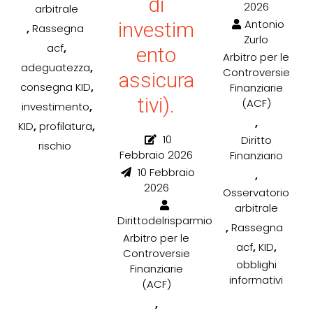
di
2026
arbitrale
Antonio
investim
,
Rassegna
Zurlo
,
acf
ento
Arbitro per le
,
adeguatezza
Controversie
assicura
,
consegna KID
Finanziarie
tivi).
(ACF)
,
investimento
,
,
,
KID
profilatura
10
Diritto
rischio
Febbraio 2026
Finanziario
10 Febbraio
,
2026
Osservatorio
arbitrale
Dirittodelrisparmio
,
Rassegna
Arbitro per le
,
,
acf
KID
Controversie
obblighi
Finanziarie
informativi
(ACF)
,