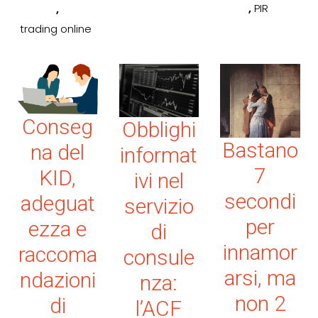
,
,
PIR
trading online
Conseg
Obblighi
Bastano
na del
informat
7
KID,
ivi nel
secondi
adeguat
servizio
per
ezza e
di
innamor
raccoma
consule
arsi, ma
ndazioni
nza:
non 2
di
l’ACF