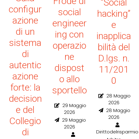
Frode di
“Social
configur
social
hacking”
azione
engineer
e
di un
ing con
inapplica
sistema
operazio
bilità del
di
ne
D.lgs. n.
autentic
dispost
11/201
azione
o allo
0
forte: la
sportello
28 Maggio
decision
2026
29 Maggio
e del
28 Maggio
2026
2026
Collegio
29 Maggio
2026
di
Dirittodelrisparmio