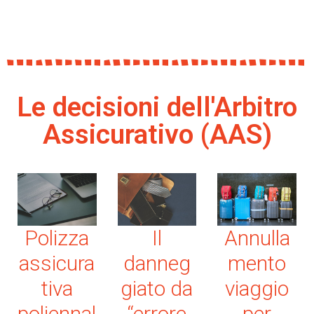
Le decisioni dell'Arbitro
Assicurativo (AAS)
Polizza
Il
Annulla
assicura
danneg
mento
tiva
giato da
viaggio
poliennal
“errore
per