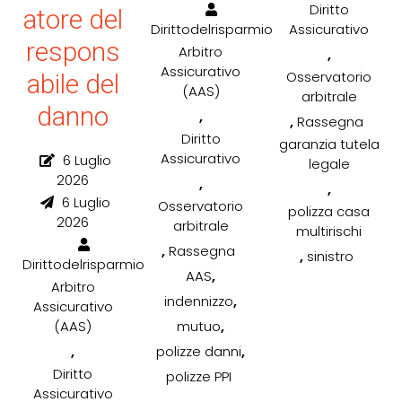
Diritto
atore del
Dirittodelrisparmio
Assicurativo
respons
Arbitro
,
Assicurativo
Osservatorio
abile del
(AAS)
arbitrale
danno
,
,
Rassegna
Diritto
garanzia tutela
Assicurativo
6 Luglio
legale
2026
,
,
6 Luglio
Osservatorio
polizza casa
2026
arbitrale
multirischi
,
Rassegna
,
sinistro
Dirittodelrisparmio
,
AAS
Arbitro
,
indennizzo
Assicurativo
,
(AAS)
mutuo
,
,
polizze danni
Diritto
polizze PPI
Assicurativo