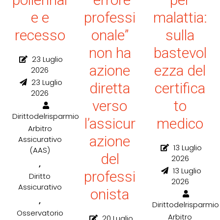
e e
professi
malattia:
recesso
onale”
sulla
non ha
bastevol
23 Luglio
azione
ezza del
2026
23 Luglio
diretta
certifica
2026
verso
to
Dirittodelrisparmio
l’assicur
medico
Arbitro
azione
Assicurativo
13 Luglio
(AAS)
del
2026
,
13 Luglio
professi
Diritto
2026
Assicurativo
onista
,
Dirittodelrisparmio
Osservatorio
Arbitro
20 Luglio