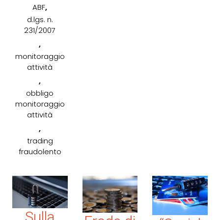
,
ABF
d.lgs. n.
231/2007
,
monitoraggio
attività
,
obbligo
monitoraggio
attività
,
trading
fraudolento
Sulla