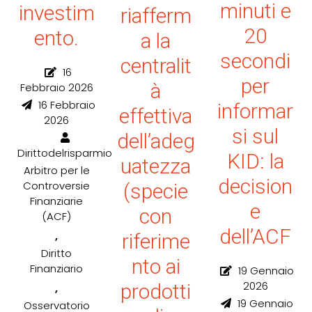
minuti e
investim
riafferm
20
ento.
a la
secondi
centralit
16
per
à
Febbraio 2026
16 Febbraio
informar
effettiva
2026
si sul
dell’adeg
Dirittodelrisparmio
KID: la
uatezza
Arbitro per le
decision
Controversie
(specie
Finanziarie
e
con
(ACF)
dell’ACF
,
riferime
Diritto
nto ai
Finanziario
19 Gennaio
2026
prodotti
,
19 Gennaio
Osservatorio