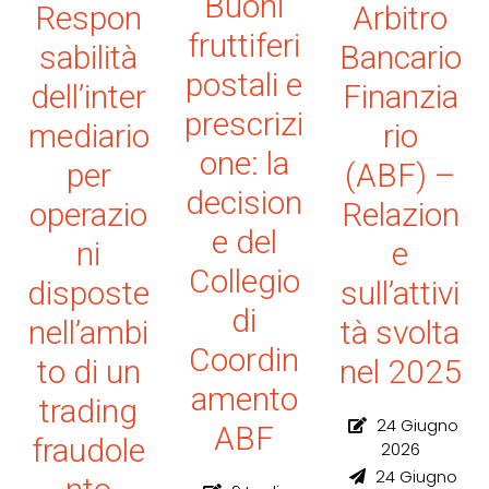
Buoni
Respon
Arbitro
fruttiferi
sabilità
Bancario
postali e
dell’inter
Finanzia
prescrizi
mediario
rio
one: la
per
(ABF) –
decision
operazio
Relazion
e del
ni
e
Collegio
disposte
sull’attivi
di
nell’ambi
tà svolta
Coordin
to di un
nel 2025
amento
trading
24 Giugno
ABF
fraudole
2026
24 Giugno