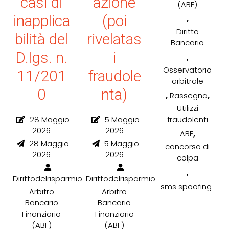
casi di
azione
(ABF)
inapplica
(poi
,
Diritto
bilità del
rivelatas
Bancario
D.lgs. n.
i
,
Osservatorio
11/201
fraudole
arbitrale
0
nta)
,
,
Rassegna
Utilizzi
28 Maggio
5 Maggio
fraudolenti
2026
2026
,
ABF
28 Maggio
5 Maggio
concorso di
2026
2026
colpa
,
Dirittodelrisparmio
Dirittodelrisparmio
sms spoofing
Arbitro
Arbitro
Bancario
Bancario
Finanziario
Finanziario
(ABF)
(ABF)