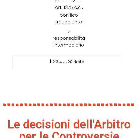
,
art. 1375 c.c.
bonifico
fraudolento
,
responsabilità
intermediario
1
…
2
3
4
20
Next »
Le decisioni dell'Arbitro
per le Controversie