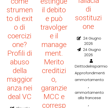
fallacia
come
estingue
di
strumen
il debito
sostituzi
to di exit
e può
one
o di
travolger
coercizi
e il
24 Giugno
one?
manage
2026
24 Giugno
Profili di
ment.
2026
abuso
Merito
Dirittodelrisparmio
della
creditizi
Approfondimenti
maggior
o,
ammortamento
,
anza nei
garanzie
ammortamento
deal VC
MCC e
alla francese
corresp
,