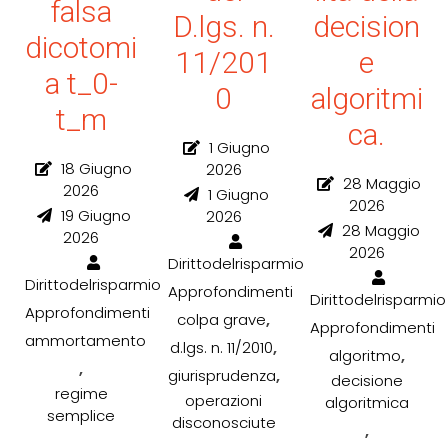
falsa
D.lgs. n.
decision
dicotomi
11/201
e
a t_0-
0
algoritmi
t_m
ca.
1 Giugno
18 Giugno
2026
28 Maggio
2026
1 Giugno
2026
19 Giugno
2026
28 Maggio
2026
2026
Dirittodelrisparmio
Dirittodelrisparmio
Approfondimenti
Dirittodelrisparmio
Approfondimenti
,
colpa grave
Approfondimenti
ammortamento
,
d.lgs. n. 11/2010
,
algoritmo
,
,
giurisprudenza
decisione
regime
operazioni
algoritmica
semplice
disconosciute
,