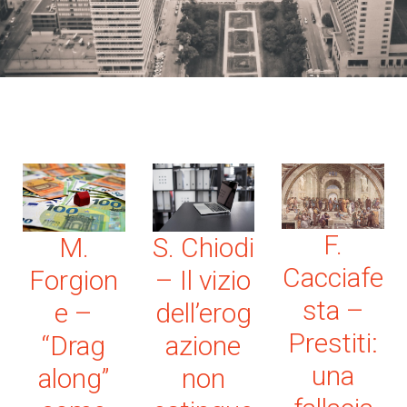
F.
M.
S. Chiodi
Cacciafe
Forgion
– Il vizio
sta –
e –
dell’erog
Prestiti:
“Drag
azione
una
along”
non