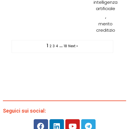
intelligenza
artificiale
,
merito
creditizio
1
…
2
3
4
18
Next »
Seguici sui social: