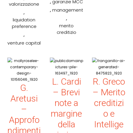
,
garanzie MCC
valorizzazione
,
management
,
,
liquidation
merito
preference
creditizio
,
venture capital
L. Cardi
R. Greco
G.
– Brevi
– Merito
Aretusi
note a
creditizi
–
margine
o e
Approfo
della
Intellige
ndimenti