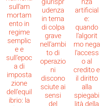
giurispr
nza
sull’am
udenza
artificial
mortam
in tema
e:
ento in
di colpa
quando
regime
grave
l’algorit
semplic
nell’ambi
mo nega
e e
to di
l’access
sull’epoc
operazio
o al
a di
ni
credito e
imposta
discono
il diritto
zione
sciute ai
alla
dell’equil
sensi
spiegabi
ibrio: la
del
lità della