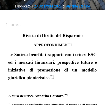
Pubblicato il
23 Dicembre 2025
di
Annarita Lardaro
Categoria:
Approfondimenti
Tag
criteri ESG
,
mercati finanziari
,
prospettive future
,
società
1
min read
benefit
Rivista di Diritto del Risparmio
APPROFONDIMENTI
Le Società benefit: i rapporti con i criteri ESG
ed i mercati finanziari, prospettive future e
iniziative di promozione di un modello
[*]
giuridico pionieristico
[
**]
A cura dell’Avv. Annarita Lardaro
Il presente approfondimento giuridico si propone di mettere