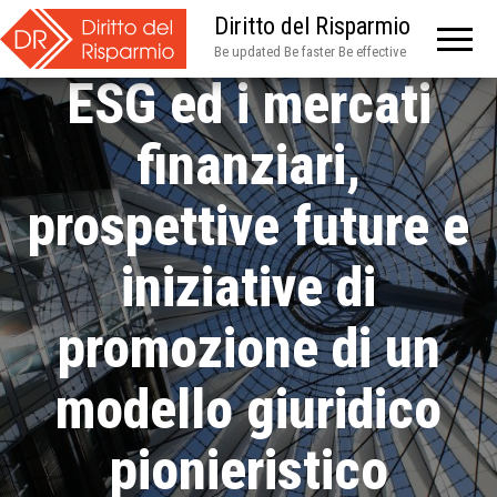
rapporti con i criteri
Diritto del Risparmio
Be updated Be faster Be effective
ESG ed i mercati
finanziari,
prospettive future e
iniziative di
promozione di un
modello giuridico
pionieristico