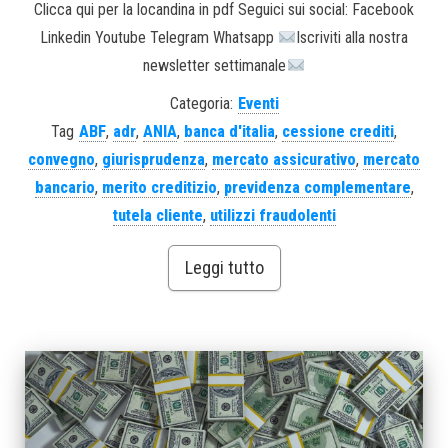
Clicca qui per la locandina in pdf Seguici sui social: Facebook
Linkedin Youtube Telegram Whatsapp
Iscriviti alla nostra
newsletter settimanale
Categoria:
Eventi
Tag
ABF
,
adr
,
ANIA
,
banca d'italia
,
cessione crediti
,
convegno
,
giurisprudenza
,
mercato assicurativo
,
mercato
bancario
,
merito creditizio
,
previdenza complementare
,
tutela cliente
,
utilizzi fraudolenti
Leggi tutto