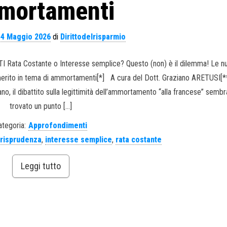
mortamenti
14 Maggio 2026
di
Dirittodelrisparmio
I Rata Costante o Interesse semplice? Questo (non) è il dilemma! Le n
 merito in tema di ammortamenti[*] A cura del Dott. Graziano ARETUSI[
, il dibattito sulla legittimità dell’ammortamento “alla francese” sembr
trovato un punto […]
ategoria:
Approfondimenti
urisprudenza
,
interesse semplice
,
rata costante
Leggi tutto