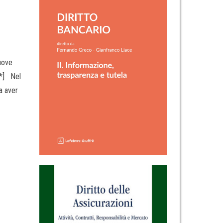
uove
**] Nel
a aver