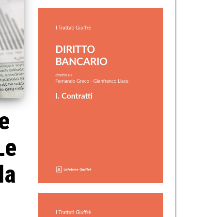
e
Le
la