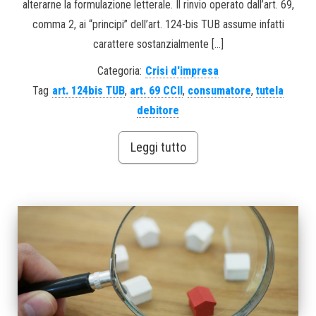
alterarne la formulazione letterale. Il rinvio operato dall’art. 69,
comma 2, ai “principi” dell’art. 124-bis TUB assume infatti
carattere sostanzialmente […]
Categoria:
Crisi d'impresa
Tag
art. 124bis TUB
,
art. 69 CCII
,
consumatore
,
tutela
debitore
Leggi tutto