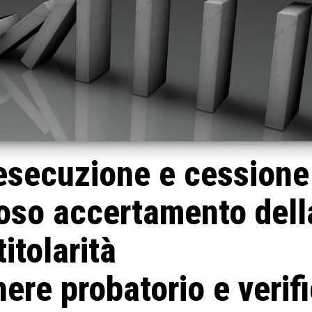
esecuzione e cessione
roso accertamento dell
titolarità
nere probatorio e verif