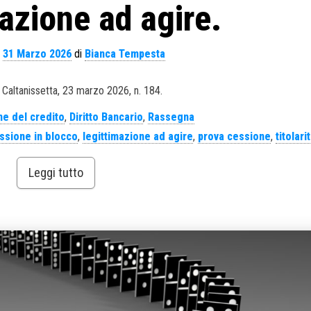
mazione ad agire.
l
31 Marzo 2026
di
Bianca Tempesta
 Caltanissetta, 23 marzo 2026, n. 184.
e del credito
,
Diritto Bancario
,
Rassegna
ssione in blocco
,
legittimazione ad agire
,
prova cessione
,
titolari
Leggi tutto