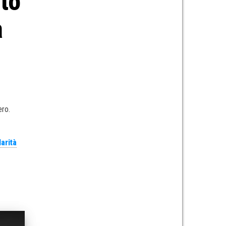
ito
a
ero.
larità