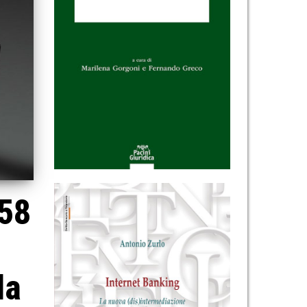
 58
la