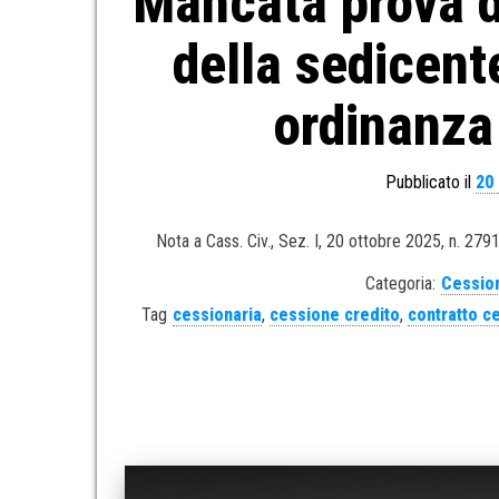
Mancata prova de
della sedicent
ordinanza
Pubblicato il
20
Nota a Cass. Civ., Sez. I, 20 ottobre 2025, n. 279
Categoria:
Cession
Tag
cessionaria
,
cessione credito
,
contratto c