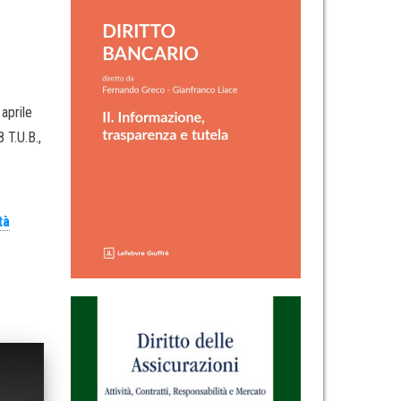
aprile
 T.U.B.,
tà