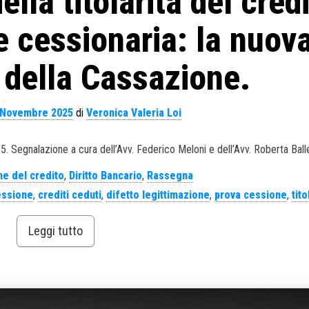
lla titolarità del cred
e cessionaria: la nuov
 della Cassazione.
 Novembre 2025
di
Veronica Valeria Loi
15. Segnalazione a cura dell’Avv. Federico Meloni e dell’Avv. Roberta Ball
e del credito
,
Diritto Bancario
,
Rassegna
essione
,
crediti ceduti
,
difetto legittimazione
,
prova cessione
,
tito
Leggi tutto