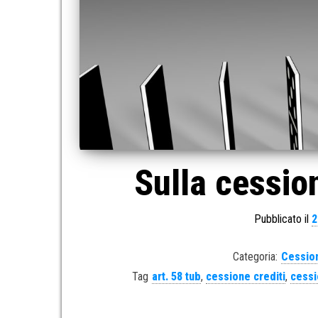
Sulla cession
Pubblicato il
2
Categoria:
Cession
Tag
art. 58 tub
,
cessione crediti
,
cessi