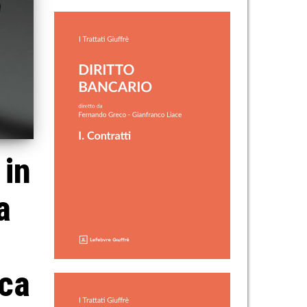
 in
a
ica