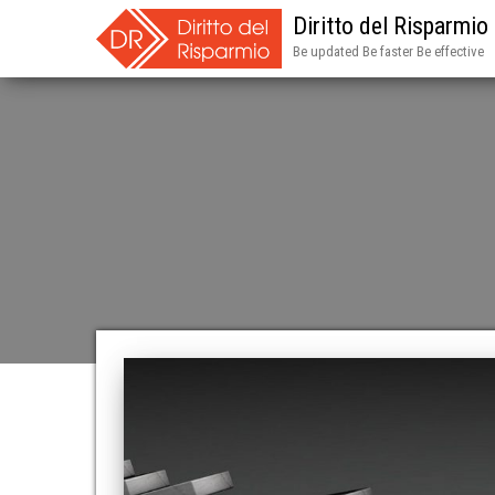
Diritto del Risparmio
Be updated Be faster Be effective