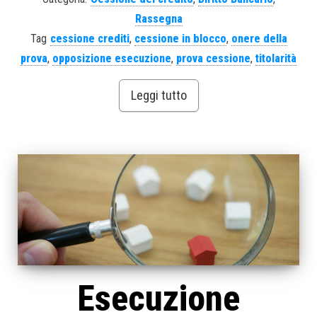
Rassegna
Tag
cessione crediti
,
cessione in blocco
,
onere della
prova
,
opposizione esecuzione
,
prova cessione
,
titolarità
Leggi tutto
Esecuzione