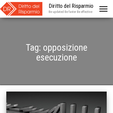
Diritto del Risparmio
Be updated Be faster Be effective
Tag:
opposizione
esecuzione