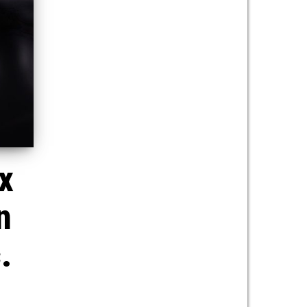
x
n
.