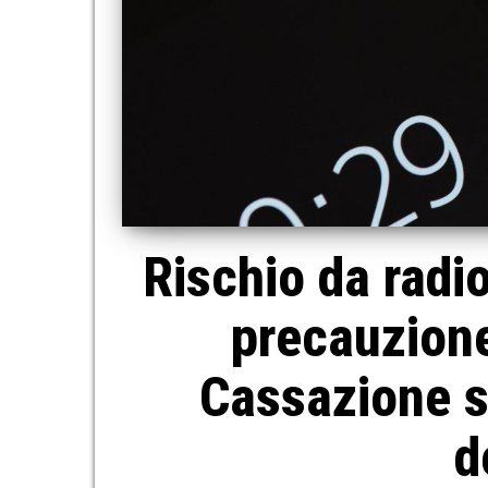
Rischio da radi
precauzione
Cassazione su
d