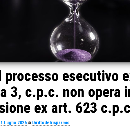
l processo esecutivo e
 3, c.p.c. non opera i
ione ex art. 623 c.p.c
l
1 Luglio 2026
di
Dirittodelrisparmio