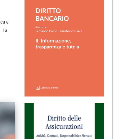
ica e
. La