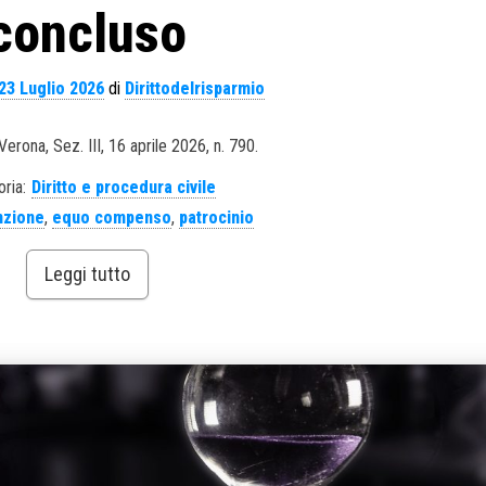
concluso
23 Luglio 2026
di
Dirittodelrisparmio
Verona, Sez. III, 16 aprile 2026, n. 790.
ria:
Diritto e procedura civile
nzione
,
equo compenso
,
patrocinio
Leggi tutto