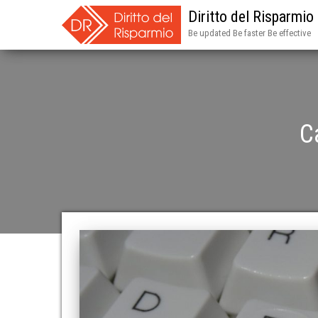
Diritto del Risparmio
Be updated Be faster Be effective
C