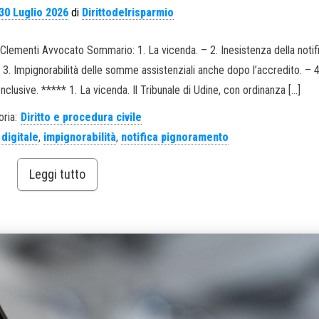
30 Luglio 2026
di
Dirittodelrisparmio
na Clementi Avvocato Sommario: 1. La vicenda. – 2. Inesistenza della notif
3. Impignorabilità delle somme assistenziali anche dopo l’accredito. – 4
clusive. ***** 1. La vicenda. Il Tribunale di Udine, con ordinanza […]
ria:
Diritto e procedura civile
 digitale
,
impignorabilità
,
notifica pignoramento
Leggi tutto