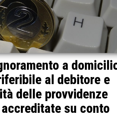
ignoramento a domicili
iferibile al debitore e
ità delle provvidenze
i accreditate su conto