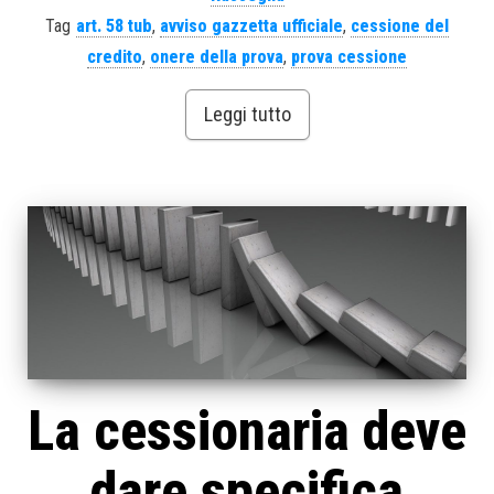
Tag
art. 58 tub
,
avviso gazzetta ufficiale
,
cessione del
credito
,
onere della prova
,
prova cessione
Leggi tutto
La cessionaria deve
dare specifica