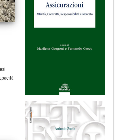
esi
apacità