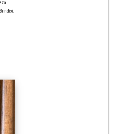
ezza
rindisi,