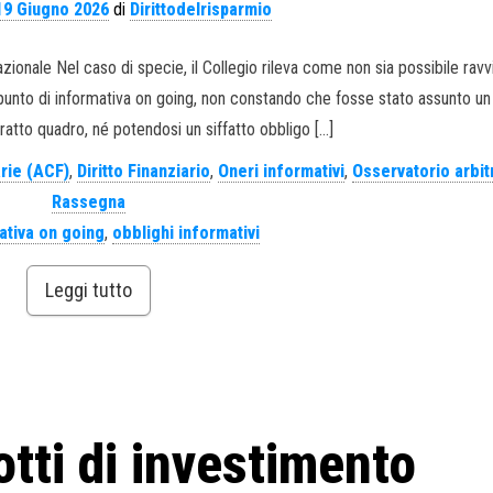
19 Giugno 2026
di
Dirittodelrisparmio
onale Nel caso di specie, il Collegio rileva come non sia possibile ravv
in punto di informativa on going, non constando che fosse stato assunto un 
ratto quadro, né potendosi un siffatto obbligo […]
arie (ACF)
,
Diritto Finanziario
,
Oneri informativi
,
Osservatorio arbit
Rassegna
ativa on going
,
obblighi informativi
Leggi tutto
otti di investimento