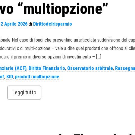
ivo “multiopzione”
l
2 Aprile 2026
di
Dirittodelrisparmio
ale Nel caso di fondi che presentino un’articolata suddivisione del capi
curativi c.d. multi-opzione – vale a dire quei prodotti che offrono al clie
llocare il premio in diverse opzioni di investimento – […]
nziarie (ACF)
,
Diritto Finanziario
,
Osservatorio arbitrale
,
Rassegn
cf
,
KID
,
prodotti multiopzione
Leggi tutto