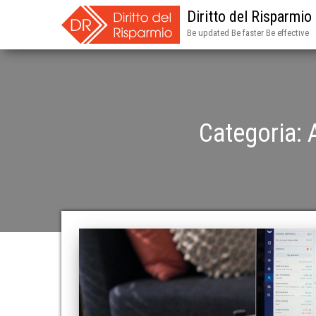
Diritto del Risparmio
Be updated Be faster Be effective
Categoria: