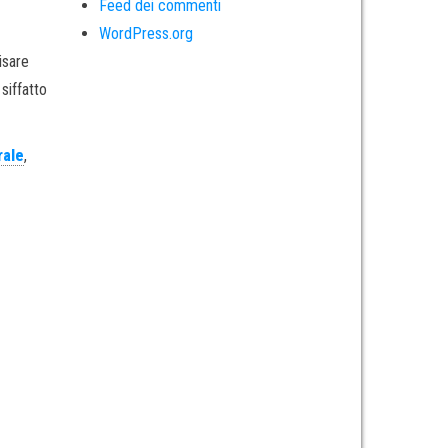
Feed dei commenti
WordPress.org
isare
siffatto
rale
,