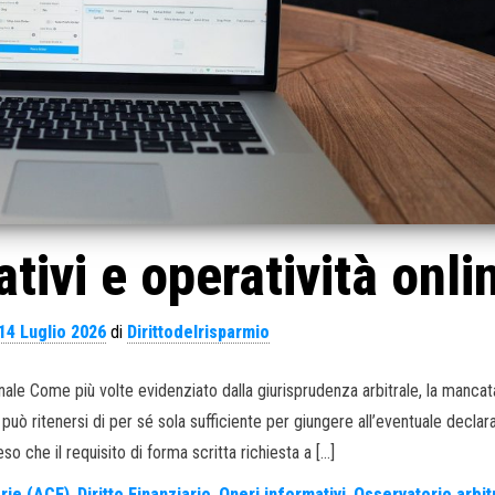
tivi e operatività onli
14 Luglio 2026
di
Dirittodelrisparmio
ale Come più volte evidenziato dalla giurisprudenza arbitrale, la manca
 può ritenersi di per sé sola sufficiente per giungere all’eventuale declara
teso che il requisito di forma scritta richiesta a […]
arie (ACF)
,
Diritto Finanziario
,
Oneri informativi
,
Osservatorio arbit