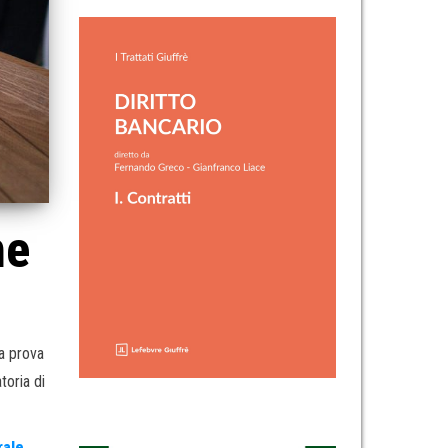
ne
ta prova
toria di
rale
,