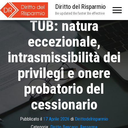
Art. 41, comma 1,
Diritto del Risparmio
Be updated Be faster Be effective
TUB: natura
eccezionale,
intrasmissibilità dei
privilegi e onere
probatorio del
cessionario
Pubblicato il
17 Aprile 2026
di
Dirittodelrisparmio
Categoria:
Diritto Bancario
,
Rassegna