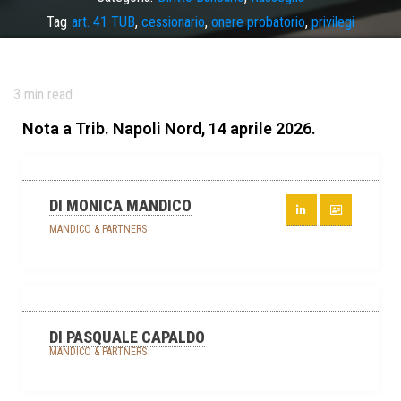
Tag
art. 41 TUB
,
cessionario
,
onere probatorio
,
privilegi
3
min read
Nota a Trib. Napoli Nord, 14 aprile 2026.
DI MONICA MANDICO
MANDICO & PARTNERS
DI PASQUALE CAPALDO
MANDICO & PARTNERS