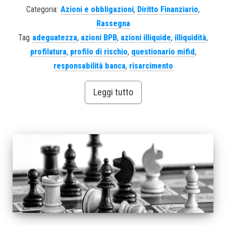
Categoria:
Azioni e obbligazioni
,
Diritto Finanziario
,
Rassegna
Tag
adeguatezza
,
azioni BPB
,
azioni illiquide
,
illiquidità
,
profilatura
,
profilo di rischio
,
questionario mifid
,
responsabilità banca
,
risarcimento
Leggi tutto