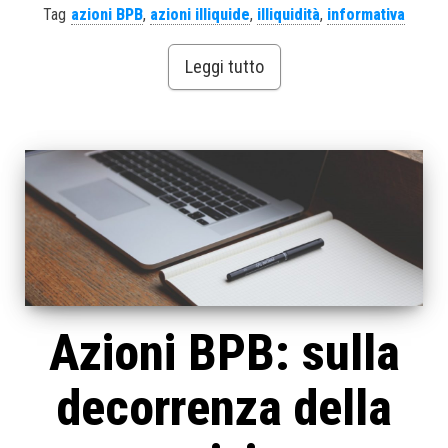
Tag
azioni BPB
,
azioni illiquide
,
illiquidità
,
informativa
Leggi tutto
Azioni BPB: sulla
decorrenza della