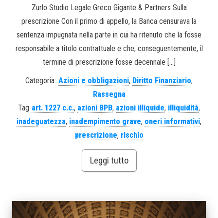
Zurlo Studio Legale Greco Gigante & Partners Sulla
prescrizione Con il primo di appello, la Banca censurava la
sentenza impugnata nella parte in cui ha ritenuto che la fosse
responsabile a titolo contrattuale e che, conseguentemente, il
termine di prescrizione fosse decennale […]
Categoria:
Azioni e obbligazioni
,
Diritto Finanziario
,
Rassegna
Tag
art. 1227 c.c.
,
azioni BPB
,
azioni illiquide
,
illiquidità
,
inadeguatezza
,
inadempimento grave
,
oneri informativi
,
prescrizione
,
rischio
Leggi tutto