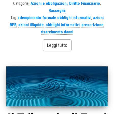
Categoria:
Azioni e obbligazioni
,
Diritto Finanziario
,
Rassegna
Tag
adempimento formale obblighi informativi
,
azioni
BPB
,
azioni illiquide
,
obblighi informativi
,
prescrizione
,
risarcimento danni
Leggi tutto