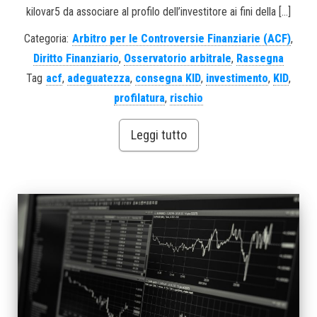
kilovar5 da associare al profilo dell’investitore ai fini della […]
Categoria:
Arbitro per le Controversie Finanziarie (ACF)
,
Diritto Finanziario
,
Osservatorio arbitrale
,
Rassegna
Tag
acf
,
adeguatezza
,
consegna KID
,
investimento
,
KID
,
profilatura
,
rischio
Leggi tutto