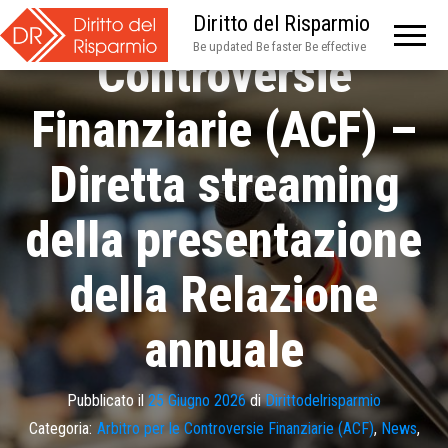
Arbitro per le
Diritto del Risparmio
Be updated Be faster Be effective
Controversie
Finanziarie (ACF) –
Diretta streaming
della presentazione
della Relazione
annuale
Pubblicato il
25 Giugno 2026
di
Dirittodelrisparmio
Categoria:
Arbitro per le Controversie Finanziarie (ACF)
,
News
,