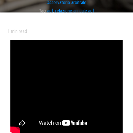
Osservatorio arbitrale
Tag
acf
,
relazione annuale acf
1
min read