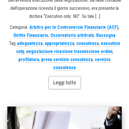
dell’avvenuta esecuzione della negoziazione, sia nella contabile
dell’operazione ricevuta il giorno successivo, era presente la
dicitura “Execution only: NO”. Su tale […]
Categoria:
Arbitro per le Controversie Finanziarie (ACF)
,
Diritto Finanziario
,
Osservatorio arbitrale
,
Rassegna
Tag
adeguatezza
,
appropriatezza
,
consulenza
,
execution
only
,
negoziazione ricezione trasmissione ordini
,
profilatura
,
prova servizio consulenza
,
servizio
consulenza
Leggi tutto