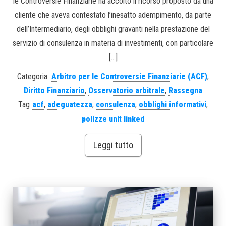
le Controversie Finanziarie ha accolto il ricorso proposto da una
cliente che aveva contestato l’inesatto adempimento, da parte
dell’Intermediario, degli obblighi gravanti nella prestazione del
servizio di consulenza in materia di investimenti, con particolare
[…]
Categoria:
Arbitro per le Controversie Finanziarie (ACF)
,
Diritto Finanziario
,
Osservatorio arbitrale
,
Rassegna
Tag
acf
,
adeguatezza
,
consulenza
,
obblighi informativi
,
polizze unit linked
Leggi tutto