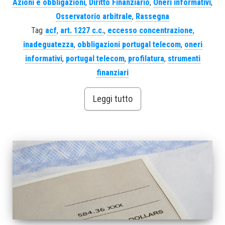
Azioni e obbligazioni
,
Diritto Finanziario
,
Oneri informativi
,
Osservatorio arbitrale
,
Rassegna
Tag
acf
,
art. 1227 c.c.
,
eccesso concentrazione
,
inadeguatezza
,
obbligazioni portugal telecom
,
oneri
informativi
,
portugal telecom
,
profilatura
,
strumenti
finanziari
Leggi tutto