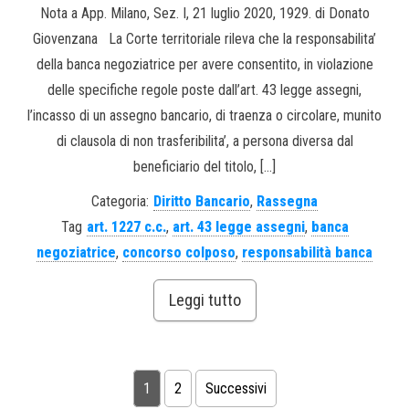
Nota a App. Milano, Sez. I, 21 luglio 2020, 1929. di Donato
Giovenzana La Corte territoriale rileva che la responsabilita’
della banca negoziatrice per avere consentito, in violazione
delle specifiche regole poste dall’art. 43 legge assegni,
l’incasso di un assegno bancario, di traenza o circolare, munito
di clausola di non trasferibilita’, a persona diversa dal
beneficiario del titolo, […]
Categoria:
Diritto Bancario
,
Rassegna
Tag
art. 1227 c.c.
,
art. 43 legge assegni
,
banca
negoziatrice
,
concorso colposo
,
responsabilità banca
Leggi tutto
1
2
Successivi