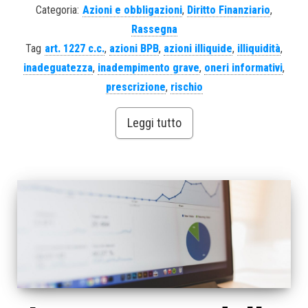
Categoria:
Azioni e obbligazioni
,
Diritto Finanziario
,
Rassegna
Tag
art. 1227 c.c.
,
azioni BPB
,
azioni illiquide
,
illiquidità
,
inadeguatezza
,
inadempimento grave
,
oneri informativi
,
prescrizione
,
rischio
Leggi tutto