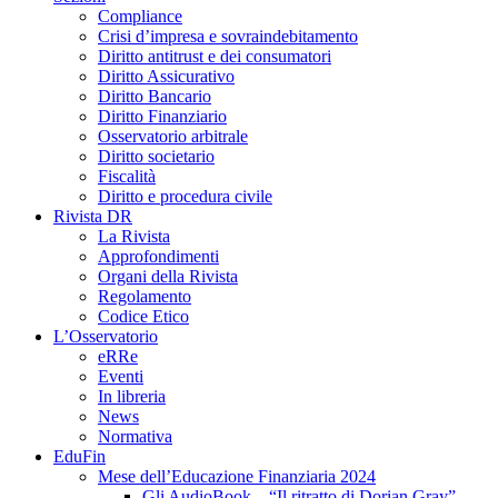
Compliance
Crisi d’impresa e sovraindebitamento
Diritto antitrust e dei consumatori
Diritto Assicurativo
Diritto Bancario
Diritto Finanziario
Osservatorio arbitrale
Diritto societario
Fiscalità
Diritto e procedura civile
Rivista DR
La Rivista
Approfondimenti
Organi della Rivista
Regolamento
Codice Etico
L’Osservatorio
eRRe
Eventi
In libreria
News
Normativa
EduFin
Mese dell’Educazione Finanziaria 2024
Gli AudioBook – “Il ritratto di Dorian Gray”