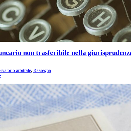
ancario non trasferibile nella giurisprudenz
rvatorio arbitrale
,
Rassegna
e