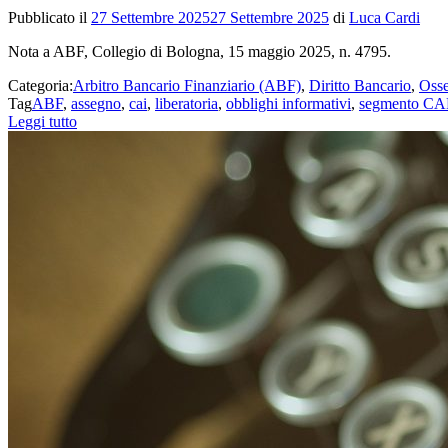
Pubblicato il
27 Settembre 2025
27 Settembre 2025
di
Luca Cardi
Nota a ABF, Collegio di Bologna, 15 maggio 2025, n. 4795.
Categoria:
Arbitro Bancario Finanziario (ABF)
,
Diritto Bancario
,
Osse
Tag
ABF
,
assegno
,
cai
,
liberatoria
,
obblighi informativi
,
segmento CA
Leggi tutto