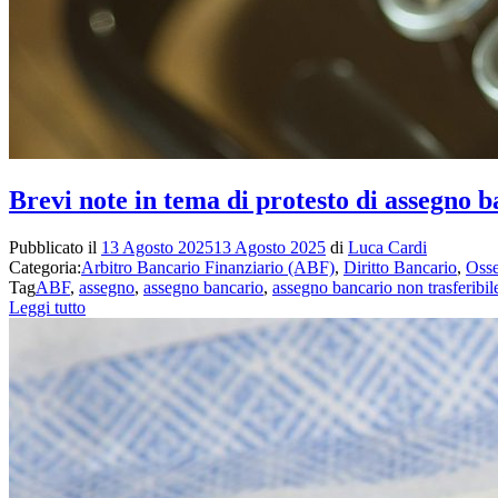
Brevi note in tema di protesto di assegno b
Pubblicato il
13 Agosto 2025
13 Agosto 2025
di
Luca Cardi
Categoria:
Arbitro Bancario Finanziario (ABF)
,
Diritto Bancario
,
Osse
Tag
ABF
,
assegno
,
assegno bancario
,
assegno bancario non trasferibil
Leggi tutto