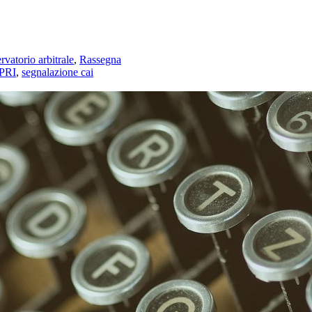
rvatorio arbitrale
,
Rassegna
PRI
,
segnalazione cai