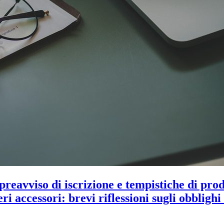
reavviso di iscrizione e tempistiche di prod
ri accessori: brevi riflessioni sugli obblighi