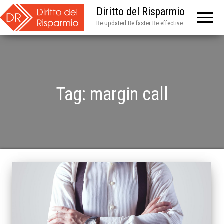
Diritto del Risparmio
Be updated Be faster Be effective
Tag:
margin call