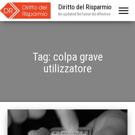
Diritto del Risparmio
Be updated Be faster Be effective
Tag:
colpa grave
utilizzatore