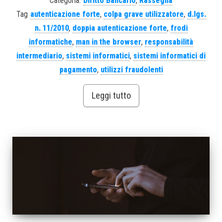
Categoria:
Diritto Bancario
,
Rassegna
Tag
autenticazione forte
,
colpa grave utilizzatore
,
d.lgs.
n. 11/2010
,
doppia autenticazione forte
,
frodi
informatiche
,
man in the browser
,
responsabilità
intermediario
,
sistemi informatici
,
sistemi informatici di
pagamento
,
utilizzi fraudolenti
Leggi tutto