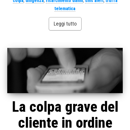
colpa
,
diligenza
,
risarcimento danni
,
sms alert
,
truffa
telematica
Leggi tutto
La colpa grave del
cliente in ordine