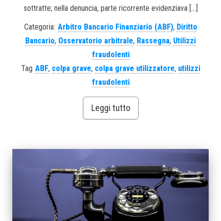
sottratte; nella denuncia, parte ricorrente evidenziava […]
Categoria:
Arbitro Bancario Finanziario (ABF)
,
Diritto
Bancario
,
Osservatorio arbitrale
,
Rassegna
,
Utilizzi
fraudolenti
Tag
ABF
,
colpa grave
,
colpa grave utilizzatore
,
utilizzi
fraudolenti
Leggi tutto