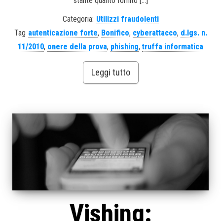
stante quanto fornito […]
Categoria:
Utilizzi fraudolenti
Tag
autenticazione forte
,
Bonifico
,
cyberattacco
,
d.lgs. n.
11/2010
,
onere della prova
,
phishing
,
truffa informatica
Leggi tutto
Vishing: