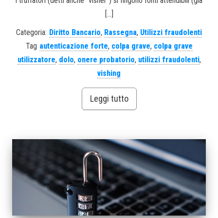
i truffatori (detti anche “visher“) si fingono fonti attendibili (già
[…]
Categoria:
Diritto Bancario
,
Rassegna
,
Utilizzi fraudolenti
Tag
autenticazione forte
,
colpa grave
,
colpa grave
utilizzatore
,
dolo
,
onere probatorio
,
utilizzi fraudolenti
,
vishing
Leggi tutto