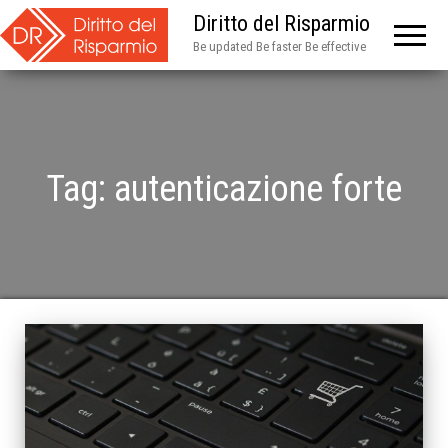
Diritto del Risparmio
Be updated Be faster Be effective
Tag:
autenticazione forte