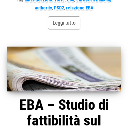
authority
,
PSD2
,
relazione EBA
Leggi tutto
EBA – Studio di
fattibilità sul