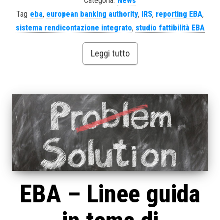
Categoria:
News
Tag
eba
,
european banking authority
,
IRS
,
reporting EBA
,
sistema rendicontazione integrato
,
studio fattibilità EBA
Leggi tutto
EBA – Linee guida