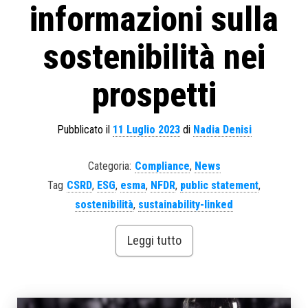
informazioni sulla
sostenibilità nei
prospetti
Pubblicato il
11 Luglio 2023
di
Nadia Denisi
Categoria:
Compliance
,
News
Tag
CSRD
,
ESG
,
esma
,
NFDR
,
public statement
,
sostenibilità
,
sustainability-linked
Leggi tutto