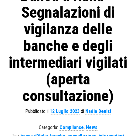
Segnalazioni di
vigilanza delle
banche e degli
intermediari vigilati
(aperta
consultazione)
Pubblicato il
12 Luglio 2023
di
Nadia Denisi
Categoria:
Compliance
,
News
Tag
banca d'italia
,
banche
,
consultazione
,
intermediari