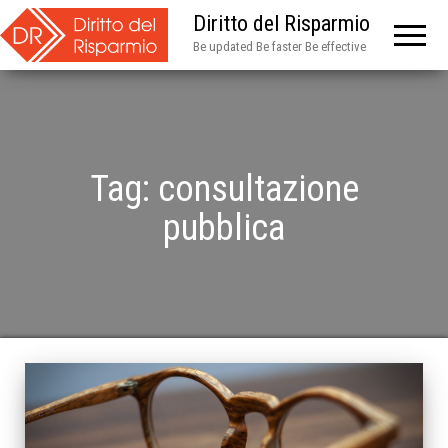
Diritto del Risparmio
Be updated Be faster Be effective
Tag:
consultazione
pubblica