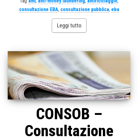
Tag
aml
,
anti-money laundering
,
antiriciclaggio
,
consultazione EBA
,
consultazione pubblica
,
eba
Leggi tutto
CONSOB –
Consultazione