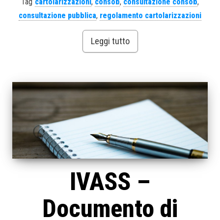
Tag
cartolarizzazioni
,
consob
,
consultazione consob
,
consultazione pubblica
,
regolamento cartolarizzazioni
Leggi tutto
IVASS –
Documento di