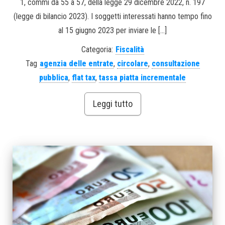
1, commi da 55 a 57, della legge 29 dicembre 2022, n. 197
(legge di bilancio 2023). I soggetti interessati hanno tempo fino
al 15 giugno 2023 per inviare le […]
Categoria:
Fiscalità
Tag
agenzia delle entrate
,
circolare
,
consultazione
pubblica
,
flat tax
,
tassa piatta incrementale
Leggi tutto