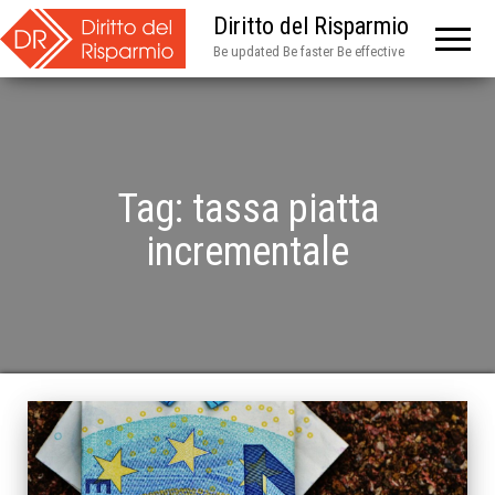
Diritto del Risparmio
Be updated Be faster Be effective
Tag:
tassa piatta
incrementale