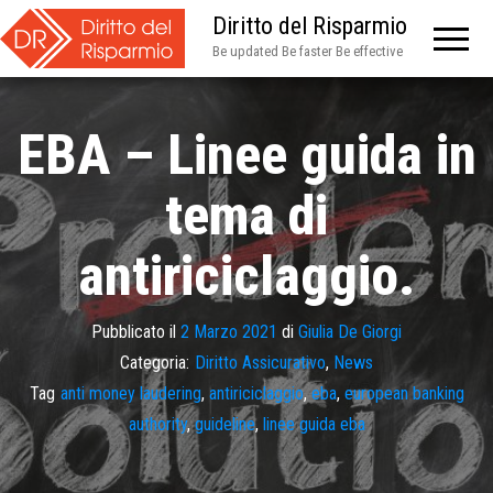
Diritto del Risparmio
Be updated Be faster Be effective
EBA – Linee guida in
tema di
antiriciclaggio.
Pubblicato il
2 Marzo 2021
di
Giulia De Giorgi
Categoria:
Diritto Assicurativo
,
News
Tag
anti money laudering
,
antiriciclaggio
,
eba
,
european banking
authority
,
guideline
,
linee guida eba