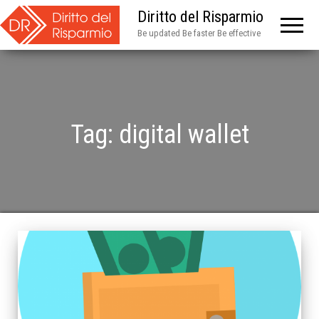
Diritto del Risparmio
Be updated Be faster Be effective
Tag:
digital wallet