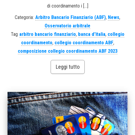
di coordinamento i […]
Categoria:
Arbitro Bancario Finanziario (ABF)
,
News
,
Osservatorio arbitrale
Tag
arbitro bancario finanziario
,
banca d'italia
,
collegio
coordinamento
,
collegio coordinamento ABF
,
composizione collegio coordinamento ABF 2023
Leggi tutto