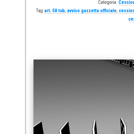
Categoria:
Cession
Tag
art. 58 tub
,
avviso gazzetta ufficiale
,
cession
ce