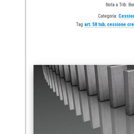
Nota a Trib. Be
Categoria:
Cession
Tag
art. 58 tub
,
cessione cred