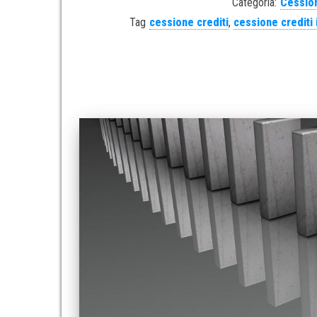
Categoria:
Cession
Tag
cessione crediti
,
cessione crediti 