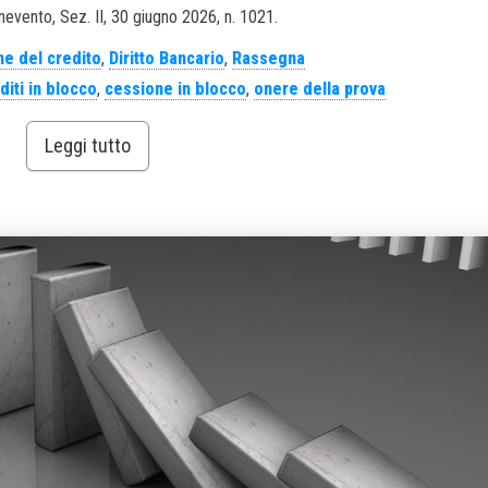
nevento, Sez. II, 30 giugno 2026, n. 1021.
e del credito
,
Diritto Bancario
,
Rassegna
iti in blocco
,
cessione in blocco
,
onere della prova
Leggi tutto