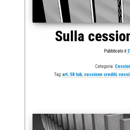
Sulla cession
Pubblicato il
2
Categoria:
Cession
Tag
art. 58 tub
,
cessione crediti
,
cessi