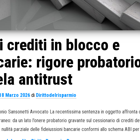
 crediti in blocco e
carie: rigore probatori
ela antitrust
18 Marzo 2026
di
Dirittodelrisparmio
onio Sansonetti Avvocato La recentissima sentenza in oggetto affronta 
neo: da un lato l’onere probatorio gravante sul cessionario di crediti det
la nullità parziale delle fideiussioni bancarie conformi allo schema ABI per