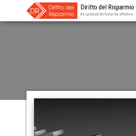
Diritto del Risparmio
Be updated Be faster Be effective