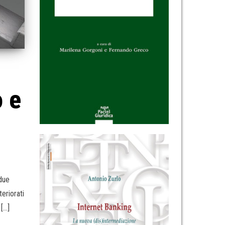
o e
due
eriorati
 […]