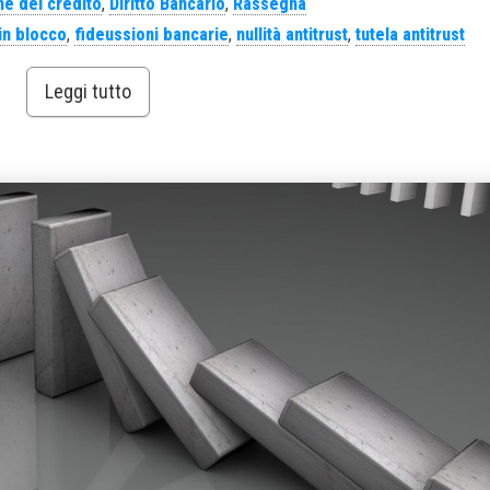
e del credito
,
Diritto Bancario
,
Rassegna
in blocco
,
fideussioni bancarie
,
nullità antitrust
,
tutela antitrust
Leggi tutto