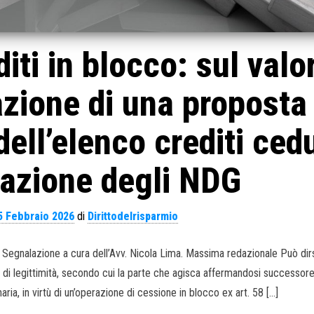
iti in blocco: sul valo
azione di una proposta
dell’elenco crediti cedu
cazione degli NDG
5 Febbraio 2026
di
Dirittodelrisparmio
3. Segnalazione a cura dell’Avv. Nicola Lima. Massima redazionale Può dir
 di legittimità, secondo cui la parte che agisca affermandosi successore 
naria, in virtù di un’operazione di cessione in blocco ex art. 58 […]