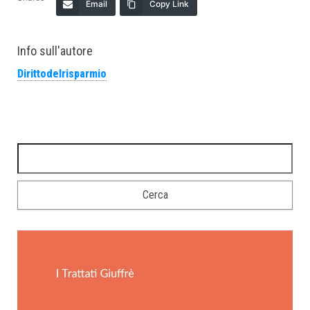
Email
Copy Link
Info sull'autore
Dirittodelrisparmio