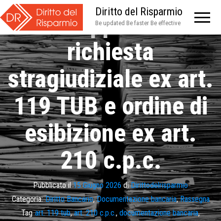
Diritto del Risparmio
Sul rapporto tra
Be updated Be faster Be effective
richiesta
stragiudiziale ex art.
119 TUB e ordine di
esibizione ex art.
210 c.p.c.
Pubblicato il
15 Giugno 2026
di
Dirittodelrisparmio
Categoria:
Diritto Bancario
,
Documentazione bancaria
,
Rassegna
Tag
art. 119 tub
,
art. 210 c.p.c.
,
documentazione bancaria
,