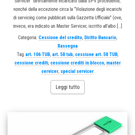
Servicer” direttamente incaricato dalla SPV procedente,
nonché della eccezione circa la “Violazione degli incarichi
di servicing come pubblicati sulla Gazzetta Ufficiale” (ove,
invece, era indicato un Master Servicer, iscritto all’albo […]
Categoria:
Cessione del credito
,
Diritto Bancario
,
Rassegna
Tag
art. 106 TUB
,
art. 58 tub
,
cessione art. 58 TUB
,
cessione crediti
,
cessione crediti in blocco
,
master
servicer
,
special servicer
Leggi tutto