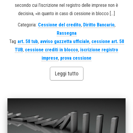
secondo cui l’iscrizione nel registro delle imprese non è
decisiva, «in quanto in caso di cessione in blocco […]
Categoria:
Cessione del credito
,
Diritto Bancario
,
Rassegna
Tag
art. 58 tub
,
avviso gazzetta ufficiale
,
cessione art. 58
TUB
,
cessione crediti in blocco
,
iscrizione registro
imprese
,
prova cessione
Leggi tutto