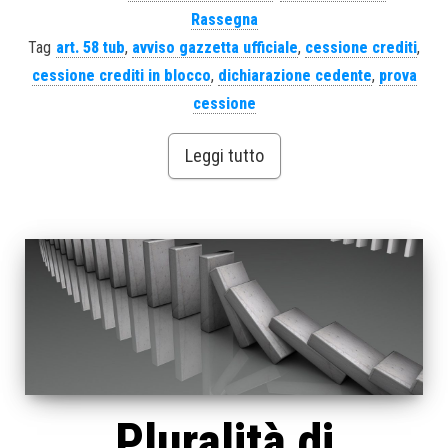
Rassegna
Tag
art. 58 tub
,
avviso gazzetta ufficiale
,
cessione crediti
,
cessione crediti in blocco
,
dichiarazione cedente
,
prova
cessione
Leggi tutto
Pluralità di