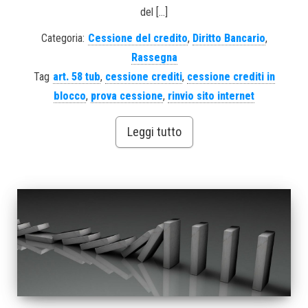
del […]
Categoria:
Cessione del credito
,
Diritto Bancario
,
Rassegna
Tag
art. 58 tub
,
cessione crediti
,
cessione crediti in
blocco
,
prova cessione
,
rinvio sito internet
Leggi tutto