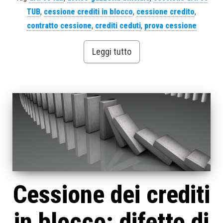
TUB
,
cessione crediti in blocco
,
cessione credito
,
contratto cessione
,
crediti ceduti
,
prova cessione
Leggi tutto
Cessione dei crediti
in blocco: difetto di