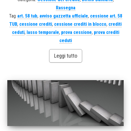
Rassegna
Tag
art. 58 tub
,
avviso gazzetta ufficiale
,
cessione art. 58
TUB
,
cessione crediti
,
cessione crediti in blocco
,
crediti
ceduti
,
lasso temporale
,
prova cessione
,
prova crediti
ceduti
Leggi tutto