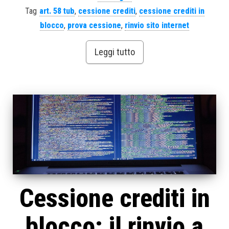
Tag
art. 58 tub
,
cessione crediti
,
cessione crediti in
blocco
,
prova cessione
,
rinvio sito internet
Leggi tutto
Cessione crediti in
blocco: il rinvio a