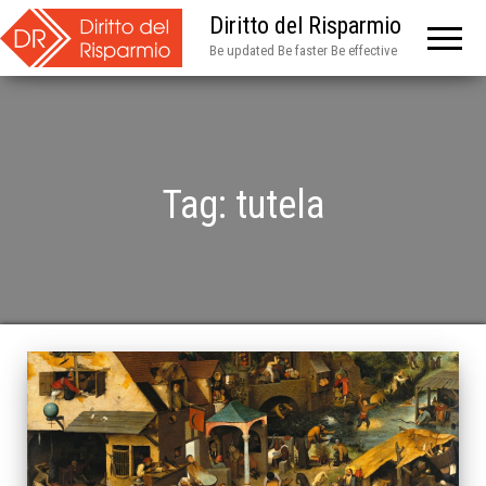
Diritto del Risparmio
Be updated Be faster Be effective
Tag:
tutela