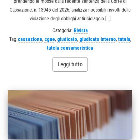
prendendo le mosse dalla recente sentenza della Corte di
Cassazione, n. 13945 del 2026, analizza i possibili risvolti della
violazione degli obblighi antiriciclaggio […]
Categoria:
Rivista
Tag
cassazione
,
cgue
,
giudicato
,
giudicato interno
,
tutela
,
tutela consumeristica
Leggi tutto