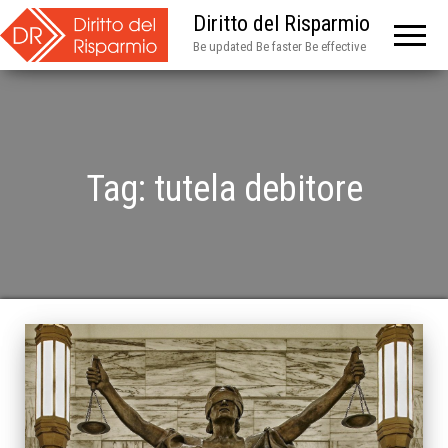
Diritto del Risparmio
Be updated Be faster Be effective
Tag:
tutela debitore