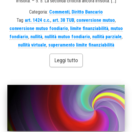
irrisolta. – 5. 5. La seconda criticità ancora irrisolta. […]
Categoria:
Commenti
,
Diritto Bancario
Tag
art. 1424 c.c.
,
art. 38 TUB
,
conversione mutuo
,
conversione mutuo fondiario
,
limite finanziabilità
,
mutuo
fondiario
,
nullità
,
nullità mutuo fondiario
,
nullità parziale
,
nullità virtuale
,
superamento limite finanziabilità
Leggi tutto