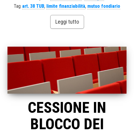
Tag
art. 38 TUB
,
limite finanziabilità
,
mutuo fondiario
Leggi tutto
CESSIONE IN
BLOCCO DEI