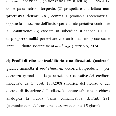
chiusura
, conviene: (1) valorizzare l’art. 8, lett. a), L. 155/2017
parametro interposto
non
come
; (2) prospettare una lettura
preclusiva
dell’art. 281, comma 1 (clausola acceleratoria),
oppure la rimozione dell’inciso per via interpretativa conforme
a Costituzione; (3) evocare in subordine il canone CEDU
proporzionalità
di
per evitare che un formalismo processuale
annulli il diritto sostanziale al
discharge
(Patricolo, 2024).
d) Profili di rito: contraddittorio e notificazioni.
Qualora il
giudice ammetta il
post-chiusura
, occorrerà riprodurre – per
garanzie partecipative
coerenza garantista – le
dei creditori
modellate da C. cost. 181/2008 (notifica del ricorso e del
decreto di fissazione dell’udienza), oppure sfruttare in chiave
analogica la nuova trama comunicativa dell’art. 281
(comunicazione del curatore e osservazioni nei 15 giorni).