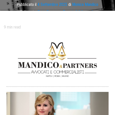
Pubblicato il
4 Settembre 2025
di
Monica Mandico
Categoria:
Crisi d'impresa
,
Sovraindebitamento
Tag
CCII
,
correttivi CCII
,
esdebitazione
,
liquidazione giudiziale
9
min read