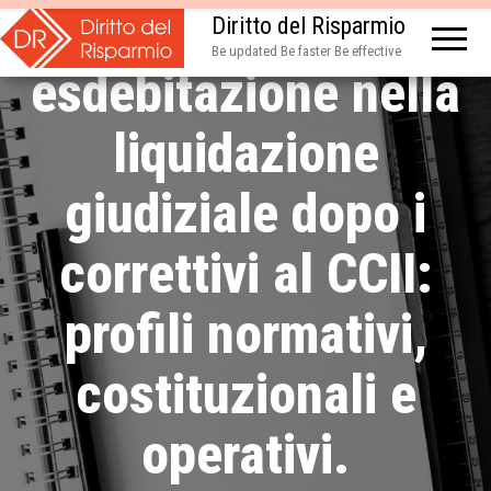
domanda di
Diritto del Risparmio
Be updated Be faster Be effective
esdebitazione nella
liquidazione
giudiziale dopo i
correttivi al CCII:
profili normativi,
costituzionali e
operativi.