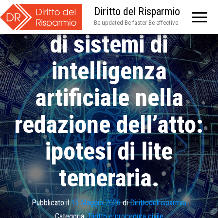
Utilizzo malaccorto
Diritto del Risparmio
Be updated Be faster Be effective
di sistemi di
intelligenza
artificiale nella
redazione dell’atto:
ipotesi di lite
temeraria.
Pubblicato il
15 Maggio 2026
di
Dirittodelrisparmio
Categoria:
Diritto e procedura civile