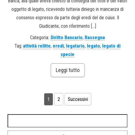
Banca, alla quale aveva chiesto la consegna dei titoli e dei valori
oggetto di legato, ricevendo tuttavia diniego in mancanza di
consenso espresso da parte degli eredi del de cuius. Il
Giudicante, con riferimento […]
Categoria:
Diritto Bancario
,
Rassegna
Tag
attività relitte
,
eredi
,
legatario
,
legato
,
legato di
specie
Leggi tutto
1
2
Successivi