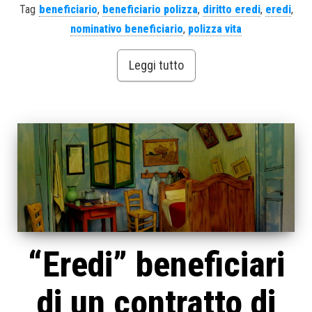
Tag
beneficiario
,
beneficiario polizza
,
diritto eredi
,
eredi
,
nominativo beneficiario
,
polizza vita
Leggi tutto
“Eredi” beneficiari
di un contratto di