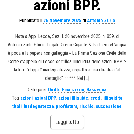
azioni BPP.
Pubblicato il
26 Novembre 2025
di
Antonio Zurlo
Nota a App. Lecce, Sez. I, 20 novembre 2025, n. 859. di
Antonio Zurlo Studio Legale Greco Gigante & Partners «L’acqua
è poca e la papera non galleggia.» La Prima Sezione Civile della
Corte d’Appello di Lecce certifica l’illiquidità delle azioni BPP e
la loro “doppia” inadeguatezza, rispetto a una clientela “al
dettaglio”. ***** Nel […]
Categoria:
Diritto Finanziario
,
Rassegna
Tag
azioni
,
azioni BPP
,
azioni illiquide
,
eredi
,
illiquidità
titoli
,
inadeguatezza
,
profilatura
,
rischio
,
successione
Leggi tutto