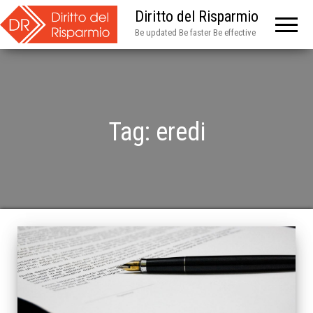
Diritto del Risparmio
Be updated Be faster Be effective
Tag:
eredi