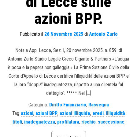
di Lecce sulle
azioni BPP.
Pubblicato il
26 Novembre 2025
di
Antonio Zurlo
Nota a App. Lecce, Sez. I, 20 novembre 2025, n. 859. di
Antonio Zurlo Studio Legale Greco Gigante & Partners «L’acqua
è poca e la papera non galleggia.» La Prima Sezione Civile della
Corte d’Appello di Lecce certifica l’illiquidità delle azioni BPP e
la loro “doppia” inadeguatezza, rispetto a una clientela “al
dettaglio”. ***** Nel […]
Categoria:
Diritto Finanziario
,
Rassegna
Tag
azioni
,
azioni BPP
,
azioni illiquide
,
eredi
,
illiquidità
titoli
,
inadeguatezza
,
profilatura
,
rischio
,
successione