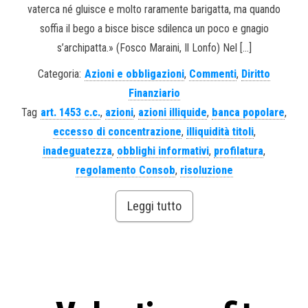
vaterca né gluisce e molto raramente barigatta, ma quando
soffia il bego a bisce bisce sdilenca un poco e gnagio
s’archipatta.» (Fosco Maraini, Il Lonfo) Nel […]
Categoria:
Azioni e obbligazioni
,
Commenti
,
Diritto
Finanziario
Tag
art. 1453 c.c.
,
azioni
,
azioni illiquide
,
banca popolare
,
eccesso di concentrazione
,
illiquidità titoli
,
inadeguatezza
,
obblighi informativi
,
profilatura
,
regolamento Consob
,
risoluzione
Leggi tutto