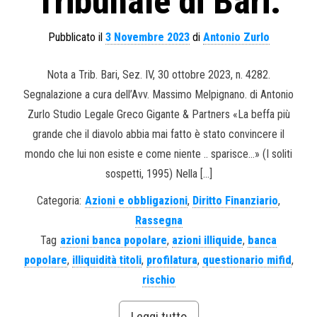
Tribunale di Bari.
Pubblicato il
3 Novembre 2023
di
Antonio Zurlo
Nota a Trib. Bari, Sez. IV, 30 ottobre 2023, n. 4282.
Segnalazione a cura dell’Avv. Massimo Melpignano. di Antonio
Zurlo Studio Legale Greco Gigante & Partners «La beffa più
grande che il diavolo abbia mai fatto è stato convincere il
mondo che lui non esiste e come niente .. sparisce…» (I soliti
sospetti, 1995) Nella […]
Categoria:
Azioni e obbligazioni
,
Diritto Finanziario
,
Rassegna
Tag
azioni banca popolare
,
azioni illiquide
,
banca
popolare
,
illiquidità titoli
,
profilatura
,
questionario mifid
,
rischio
Leggi tutto