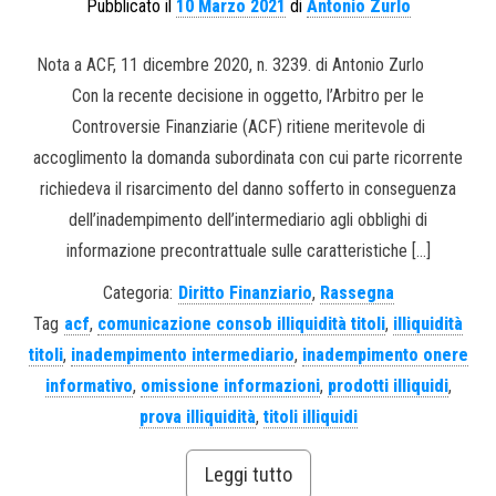
Pubblicato il
10 Marzo 2021
di
Antonio Zurlo
Nota a ACF, 11 dicembre 2020, n. 3239. di Antonio Zurlo
Con la recente decisione in oggetto, l’Arbitro per le
Controversie Finanziarie (ACF) ritiene meritevole di
accoglimento la domanda subordinata con cui parte ricorrente
richiedeva il risarcimento del danno sofferto in conseguenza
dell’inadempimento dell’intermediario agli obblighi di
informazione precontrattuale sulle caratteristiche […]
Categoria:
Diritto Finanziario
,
Rassegna
Tag
acf
,
comunicazione consob illiquidità titoli
,
illiquidità
titoli
,
inadempimento intermediario
,
inadempimento onere
informativo
,
omissione informazioni
,
prodotti illiquidi
,
prova illiquidità
,
titoli illiquidi
Leggi tutto