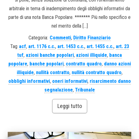
arbitrale in tema di inadempimento degli obblighi informativi da
parte di una nota Banca Popolare. ******* Più nello specifico e
nel merito della […]
Categoria:
Commenti
,
Diritto Finanziario
Tag
acf
,
art. 1176 c.c.
,
art. 1453 c.c.
,
art. 1455 c.c.
,
art. 23
tuf
,
azioni banche popolari
,
azioni illiquide
,
banca
popolare
,
banche popolari
,
contratto quadro
,
danno azioni
illiquide
,
nullità contratto
,
nullità contratto quadro
,
obblighi informativi
,
oneri informativi
,
risarcimento danno
segnalazione
,
Tribunale
Leggi tutto