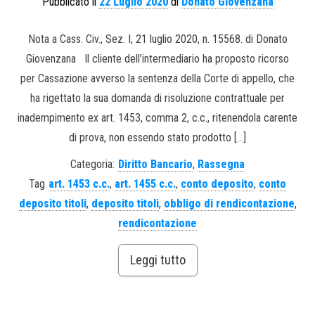
Pubblicato il
22 Luglio 2020
di
Donato Giovenzana
Nota a Cass. Civ., Sez. I, 21 luglio 2020, n. 15568. di Donato
Giovenzana Il cliente dell’intermediario ha proposto ricorso
per Cassazione avverso la sentenza della Corte di appello, che
ha rigettato la sua domanda di risoluzione contrattuale per
inadempimento ex art. 1453, comma 2, c.c., ritenendola carente
di prova, non essendo stato prodotto […]
Categoria:
Diritto Bancario
,
Rassegna
Tag
art. 1453 c.c.
,
art. 1455 c.c.
,
conto deposito
,
conto
deposito titoli
,
deposito titoli
,
obbligo di rendicontazione
,
rendicontazione
Leggi tutto