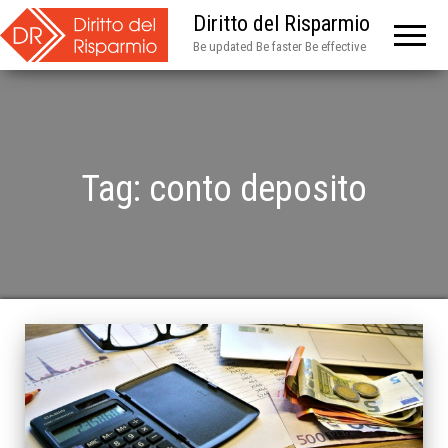
Diritto del Risparmio
Be updated Be faster Be effective
Tag:
conto deposito