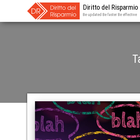
Diritto del Risparmio
Be updated Be faster Be effective
T