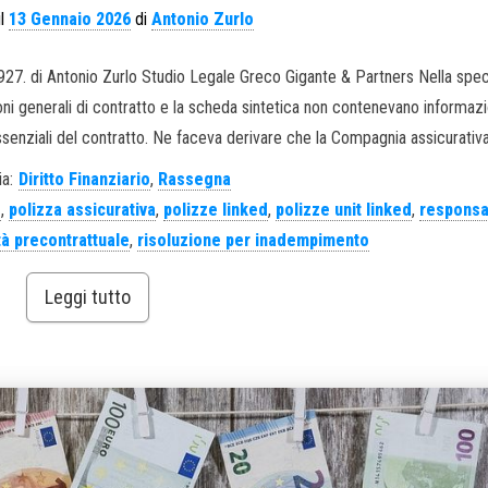
il
13 Gennaio 2026
di
Antonio Zurlo
4927. di Antonio Zurlo Studio Legale Greco Gigante & Partners Nella speci
oni generali di contratto e la scheda sintetica non contenevano informazi
ssenziali del contratto. Ne faceva derivare che la Compagnia assicurativa
a:
Diritto Finanziario
,
Rassegna
e
,
polizza assicurativa
,
polizze linked
,
polizze unit linked
,
responsab
tà precontrattuale
,
risoluzione per inadempimento
Leggi tutto