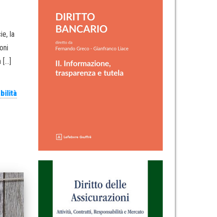
e, la
oni
 […]
ilità