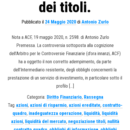
dei titoli.
Pubblicato il
24 Maggio 2020
di
Antonio Zurlo
Nota a ACF, 19 maggio 2020, n. 2598. di Antonio Zurlo
Premessa. La controversia sottoposta alla cognizione
dell’Arbitro per le Controversie Finanziarie (d’ora innanzi, ACF)
ha a oggetto il non corretto adempimento, da parte
dell’Intermediario resistente, degli obblighi concernenti la
prestazione di un servizio di investimento, in particolare sotto il
profilo […]
Categoria:
Diritto Finanziario
,
Rassegna
Tag
azioni
,
azioni di risparmio
,
azioni ereditate
,
contratto-
quadro
,
inadeguatezza operazione
,
liquidità
,
liquidità
azioni
,
liquidità del mercato
,
negoziazione titoli
,
nullità
contratto quadro
,
obblighi di informazione
,
obblighi