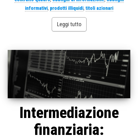
informativi
,
prodotti illiquidi
,
titoli azionari
Leggi tutto
Intermediazione
finanziaria: