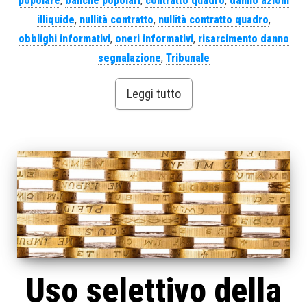
popolare
,
banche popolari
,
contratto quadro
,
danno azioni
illiquide
,
nullità contratto
,
nullità contratto quadro
,
obblighi informativi
,
oneri informativi
,
risarcimento danno
segnalazione
,
Tribunale
Leggi tutto
Uso selettivo della