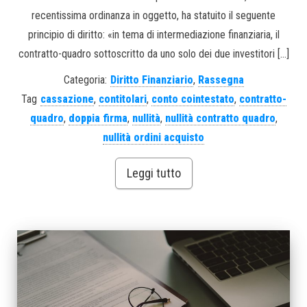
recentissima ordinanza in oggetto, ha statuito il seguente
principio di diritto: «in tema di intermediazione finanziaria, il
contratto-quadro sottoscritto da uno solo dei due investitori […]
Categoria:
Diritto Finanziario
,
Rassegna
Tag
cassazione
,
contitolari
,
conto cointestato
,
contratto-
quadro
,
doppia firma
,
nullità
,
nullità contratto quadro
,
nullità ordini acquisto
Leggi tutto