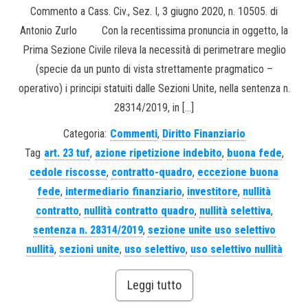
Commento a Cass. Civ., Sez. I, 3 giugno 2020, n. 10505. di
Antonio Zurlo Con la recentissima pronuncia in oggetto, la
Prima Sezione Civile rileva la necessità di perimetrare meglio
(specie da un punto di vista strettamente pragmatico –
operativo) i principi statuiti dalle Sezioni Unite, nella sentenza n.
28314/2019, in […]
Categoria:
Commenti
,
Diritto Finanziario
Tag
art. 23 tuf
,
azione ripetizione indebito
,
buona fede
,
cedole riscosse
,
contratto-quadro
,
eccezione buona
fede
,
intermediario finanziario
,
investitore
,
nullità
contratto
,
nullità contratto quadro
,
nullità selettiva
,
sentenza n. 28314/2019
,
sezione unite uso selettivo
nullità
,
sezioni unite
,
uso selettivo
,
uso selettivo nullità
Leggi tutto