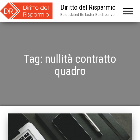
Diritto del Risparmio
Be updated Be faster Be effective
Tag:
nullità contratto
quadro