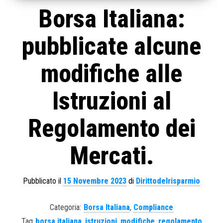
Borsa Italiana:
pubblicate alcune
modifiche alle
Istruzioni al
Regolamento dei
Mercati.
Pubblicato il
15 Novembre 2023
di
Dirittodelrisparmio
Categoria:
Borsa Italiana
,
Compliance
Tag
borsa italiana
,
istruzioni
,
modifiche
,
regolamento