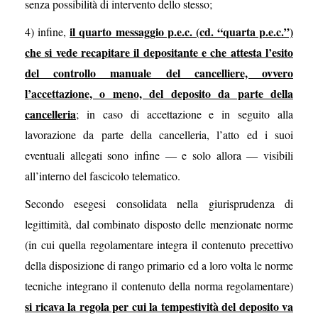
senza possibilità di intervento dello stesso;
il quarto messaggio p.e.c. (cd. “quarta p.e.c.”)
4) infine,
che si vede recapitare il depositante e che attesta l’esito
del controllo manuale del cancelliere, ovvero
l’accettazione, o meno, del deposito da parte della
cancelleria
; in caso di accettazione e in seguito alla
lavorazione da parte della cancelleria, l’atto ed i suoi
eventuali allegati sono infine ― e solo allora ― visibili
all’interno del fascicolo telematico.
Secondo esegesi consolidata nella giurisprudenza di
legittimità, dal combinato disposto delle menzionate norme
(in cui quella regolamentare integra il contenuto precettivo
della disposizione di rango primario ed a loro volta le norme
tecniche integrano il contenuto della norma regolamentare)
si ricava la regola per cui la tempestività del deposito va