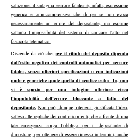
soluzione: il sintagma «errore fatale» è, infatti, espressione
generica e omnicomprensiva che di per sé non evoca
necessariamente un errore del depositante, ma esprime
soltanto l’impossibilità del sistema di caricare l’atto nel
fascicolo telematico.
ove il rifiuto del deposito dipenda
Discende da ciò che,
dall’esito negativo dei controlli automatici per «errore
fatale», senza ulteriori specificazioni o con indicazioni
mute e generiche quale quella di «codice esito: -1», non
vi è spazio per una indagine ulteriore circa
l’imputabilità dell’errore bloccante a fatto del
depositante.
Non può, dunque, ritenersi giustificata l’idea,
sottesa alle repliche dei controricorrenti, che a fronte di una
tale emergenza sorga l’obbligo per il depositante di
dimostrare, per ottenere di essere rimesso in termini, anche