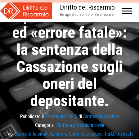
Diritto del Risparmio
Deposito telematico
Be updated Be faster Be effective
ed «errore fatale»:
la sentenza della
Cassazione sugli
oneri del
depositante.
Pubblicato il
29 Ottobre 2025
di
Dirittodelrisparmio
Categoria:
Diritto e procedura civile
Tag
deposito telematico
,
errore fatale
,
quarta pec
,
RdAC
,
ricevuta