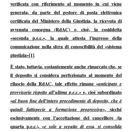
verificata con riferimento al momento in cui viene
generata, da parte del gestore di posta elettronica
certificata del Ministero della Giustizia, la ricevuta di
avvenuta consegna (RdAC) e, cioè, la cosiddetta
«seconda p.e.c.», la quale attesta l’ingresso della
comunicazione nella sfera di conoscibilità del «sistema
giustizia»
[1]
.
È stato, tuttavia, costantemente anche rimarcato che, se
il deposito si considera perfezionato al momento del
rilascio della RdAC, tale effetto rimane «
anticipato e
» e, cioè subordinato
provvisorio rispetto all’ultima p.e.c.
«
al buon fine dell’intero procedimento di deposito, che è
», sicché
quindi fattispecie a formazione progressiva
esclusivamente con l’accettazione del cancelliere (la
quarta p.e.c.), «
e solo a seguito di essa, si consolida