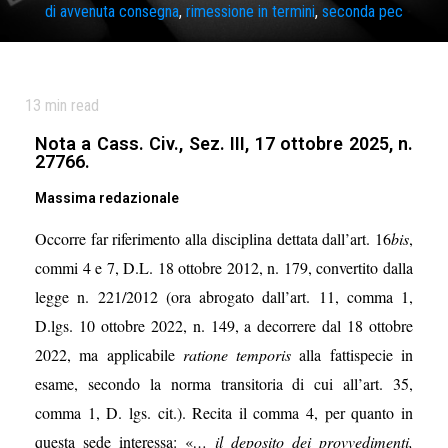
di avvenuta consegna
,
rimessione in termini
,
seconda pec
13
min read
Nota a Cass. Civ., Sez. III, 17 ottobre 2025, n.
27766.
Massima redazionale
Occorre far riferimento alla disciplina dettata dall’art. 16
bis
,
commi 4 e 7, D.L. 18 ottobre 2012, n. 179, convertito dalla
legge n. 221/2012 (ora abrogato dall’art. 11, comma 1,
D.lgs. 10 ottobre 2022, n. 149, a decorrere dal 18 ottobre
2022, ma applicabile
ratione temporis
alla fattispecie in
esame, secondo la norma transitoria di cui all’art. 35,
comma 1, D. lgs. cit.). Recita il comma 4, per quanto in
questa sede interessa: «
… il deposito dei provvedimenti,