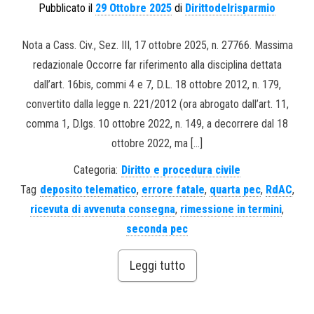
Pubblicato il
29 Ottobre 2025
di
Dirittodelrisparmio
Nota a Cass. Civ., Sez. III, 17 ottobre 2025, n. 27766. Massima
redazionale Occorre far riferimento alla disciplina dettata
dall’art. 16bis, commi 4 e 7, D.L. 18 ottobre 2012, n. 179,
convertito dalla legge n. 221/2012 (ora abrogato dall’art. 11,
comma 1, D.lgs. 10 ottobre 2022, n. 149, a decorrere dal 18
ottobre 2022, ma […]
Categoria:
Diritto e procedura civile
Tag
deposito telematico
,
errore fatale
,
quarta pec
,
RdAC
,
ricevuta di avvenuta consegna
,
rimessione in termini
,
seconda pec
Leggi tutto