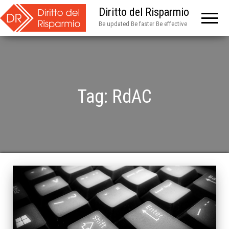
Diritto del Risparmio
Be updated Be faster Be effective
Tag:
RdAC