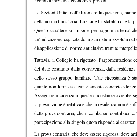
libertà di iniziativa economica privata.
Le Sezioni Unite, nell’affrontare la questione, hanno d
della norma transitoria. La Corte ha stabilito che la 
Questo carattere si impone per ragioni sistematiche
un’indicazione esplicita della sua natura assoluta nel
disapplicazione di norme antielusive tramite interpello
Tuttavia, il Collegio ha rigettato l’argomentazione ce
del dato costituito dalla convivenza, dalla residenza
dello stesso gruppo familiare. Tale circostanza è st
quanto non fornisce alcun elemento concreto idoneo a
Assegnare incidenza a queste circostanze avrebbe signi
la presunzione è relativa e che la residenza non è suf
della prova contraria, che incombe sul contribuente. T
partecipazione alla singola quota risponde ai caratteri 
La prova contraria, che deve essere rigorosa, deve arti