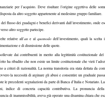
inanziarie per l’acquisto. Deve risultare l’origine oggettiva delle som
redisposta da altro soggetto appartenente al medesimo gruppo familiare.
del flusso dei guadagni e benefici derivanti dall’investimento, onde es
erso altro soggetto partecipe.
lte relative all’
an
e al
quomodo
dell’investimento, quali la scelta i
vimentazione e di dismissione delle quote.
llevate dai contribuenti in merito alla legittimità costituzionale del
ffetto ha ribadito che non esiste un limite costituzionale che vieti l’ado
o a criteri di razionalità. La norma transitoria era stata dettata da co
ovvero la necessità di arginare gli abusi e consentire un graduale passa
viste le precedenti segnalazioni da parte di Banca d’Italia e Notariato. 
ioni, indice di concreta capacità contributiva. La pronuncia dell
uncia di inammissibilità, aveva già operato una disamina chiara che es