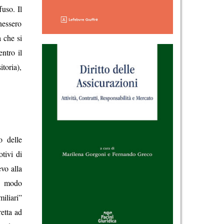
uso. Il
enessero
a che si
ntro il
itoria),
o delle
tivi di
evo alla
in modo
iliari”
retta ad