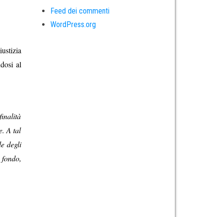
Feed dei commenti
WordPress.org
ustizia
dosi al
inalità
. A tal
le degli
l fondo,