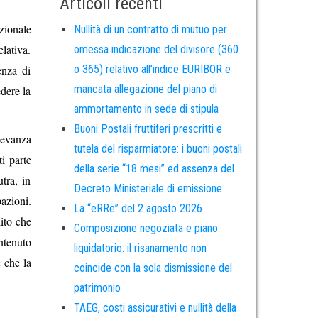
Articoli recenti
uzionale
Nullità di un contratto di mutuo per
elativa.
omessa indicazione del divisore (360
o 365) relativo all’indice EURIBOR e
enza di
mancata allegazione del piano di
edere la
ammortamento in sede di stipula
Buoni Postali fruttiferi prescritti e
levanza
tutela del risparmiatore: i buoni postali
i parte
della serie “18 mesi” ed assenza del
tra, in
Decreto Ministeriale di emissione
azioni.
La “eRRe” del 2 agosto 2026
ito che
Composizione negoziata e piano
ontenuto
liquidatorio: il risanamento non
 che la
coincide con la sola dismissione del
patrimonio
TAEG, costi assicurativi e nullità della