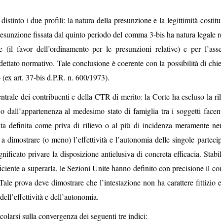
istinto i due profili: la natura della presunzione e la legittimità costit
presunzione fissata dal quinto periodo del comma 3-bis ha natura legale r
 (il favor dell’ordinamento per le presunzioni relative) e per l’ass
 dettato normativo. Tale conclusione è coerente con la possibilità di chi
 (ex art. 37-bis d.P.R. n. 600/1973).
ntrale dei contribuenti e della CTR di merito: la Corte ha escluso la ri
 o dall’appartenenza al medesimo stato di famiglia tra i soggetti facent
ata definita come priva di rilievo o al più di incidenza meramente neu
 dimostrare (o meno) l’effettività e l’autonomia delle singole partecip
ficato privare la disposizione antielusiva di concreta efficacia. Stabil
ficiente a superarla, le Sezioni Unite hanno definito con precisione il c
ale prova deve dimostrare che l’intestazione non ha carattere fittizio e
dell’effettività e dell’autonomia.
colarsi sulla convergenza dei seguenti tre indici: