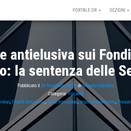
PORTALE DR
SEZIONI
 antielusiva sui Fondi
o: la sentenza delle Se
Pubblicato il
26 Novembre 2025
di
Giovanni Gambino
Categoria:
Fiscalità
iliari
,
Finalità Antielusiva
,
Fondi Immobiliari
,
Imposta Sostitutiva
,
Presunz