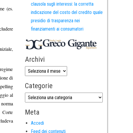
clausola sugli interessi: la corretta
me (es.
indicazione del costo del credito quale
presidio di trasparenza nei
cludere
finanziamenti ai consumatori
niziale,
Archivi
 regime
zione di
Categorie
mpelling
ggio al
La norma
Meta
a Corte
cludeva
Accedi
Feed dei contenuti