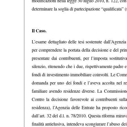
modificazioni nella legge 30 luglio 2010, n. 122, con p
determinare la soglia di partecipazione “qualificata” 
Il Caso.
L’esame dettagliato delle tesi sostenute dall’Agenzia 
per comprendere la portata della decisione e del princ
presentate dai contribuenti, per l’imposta sostitut
silenzio, ritenendo che i due, rispettivamente padre
fondi di investimento immobiliare coinvolti. Le Commi
domanda per uno dei fondi e l’aveva accolta nel res
familiare avendo residenze diverse. La Commission
Contro la decisione favorevole ai contribuenti sull
residenza), l’Agenzia delle Entrate ha proposto rico
dall’art. 32 del d.l. n. 78/2010. Questa riforma mirava
finalità antielusiva, intendeva scongiurare l’abuso dei 